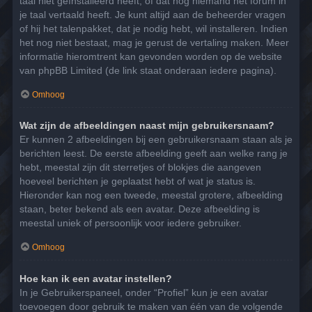
taal niet geïnstalleerd heeft, of dat nog niemand het forum in
je taal vertaald heeft. Je kunt altijd aan de beheerder vragen
of hij het talenpakket, dat je nodig hebt, wil installeren. Indien
het nog niet bestaat, mag je gerust de vertaling maken. Meer
informatie hieromtrent kan gevonden worden op de website
van phpBB Limited (de link staat onderaan iedere pagina).
Omhoog
Wat zijn de afbeeldingen naast mijn gebruikersnaam?
Er kunnen 2 afbeeldingen bij een gebruikersnaam staan als je
berichten leest. De eerste afbeelding geeft aan welke rang je
hebt, meestal zijn dit sterretjes of blokjes die aangeven
hoeveel berichten je geplaatst hebt of wat je status is.
Hieronder kan nog een tweede, meestal grotere, afbeelding
staan, beter bekend als een avatar. Deze afbeelding is
meestal uniek of persoonlijk voor iedere gebruiker.
Omhoog
Hoe kan ik een avatar instellen?
In je Gebruikerspaneel, onder “Profiel” kun je een avatar
toevoegen door gebruik te maken van één van de volgende