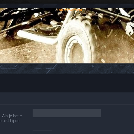
n antwoorden over Quads en ATV's.
 Als je het e-
ruikt bij de