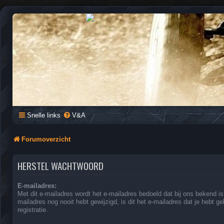
QUAD FORUM NEDERLAND
Het Quad Forum van Nederland en Vlaanderen, voor al je vragen e
Snelle links
V&A
Forumoverzicht
HERSTEL WACHTWOORD
E-mailadres:
Met dit e-mailadres wordt het e-mailadres bedoeld dat bij ons bekend is.
mailadres nog nooit hebt gewijzigd, is dit het e-mailadres dat je hebt geb
registratie.