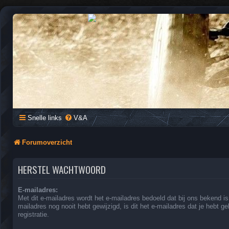
QUAD FORUM NEDERLAND
Het Quad Forum van Nederland en Vlaanderen, voor al je vragen e
Snelle links
V&A
Forumoverzicht
HERSTEL WACHTWOORD
E-mailadres:
Met dit e-mailadres wordt het e-mailadres bedoeld dat bij ons bekend is.
mailadres nog nooit hebt gewijzigd, is dit het e-mailadres dat je hebt geb
registratie.