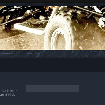
n antwoorden over Quads en ATV's.
 Als je het e-
ruikt bij de