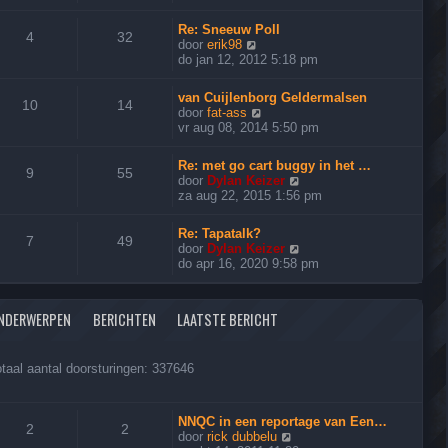
t
k
i
a
e
i
c
a
Re: Sneeuw Poll
b
j
4
32
h
t
B
door
erik98
e
k
t
s
e
do jan 12, 2012 5:18 pm
r
l
t
k
i
a
e
i
c
a
van Cuijlenborg Geldermalsen
b
j
10
14
h
t
B
door
fat-ass
e
k
t
s
e
vr aug 08, 2014 5:50 pm
r
l
t
k
i
a
e
i
c
a
Re: met go cart buggy in het …
b
j
9
55
h
t
B
door
Dylan Keizer
e
k
t
s
e
za aug 22, 2015 1:56 pm
r
l
t
k
i
a
e
i
c
a
Re: Tapatalk?
b
j
7
49
h
t
B
door
Dylan Keizer
e
k
t
s
e
do apr 16, 2020 9:58 pm
r
l
t
k
i
a
e
i
c
a
b
j
h
t
NDERWERPEN
BERICHTEN
LAATSTE BERICHT
e
k
t
s
r
l
t
i
a
e
c
a
taal aantal doorsturingen: 337646
b
h
t
e
t
s
r
t
i
NNQC in een reportage van Een…
e
2
2
c
B
door
rick dubbelu
b