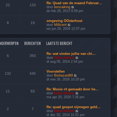
e
i
c
a
Re: Quad van de maand Februar…
b
j
22
133
h
t
B
door
bonzaiking
e
k
t
s
e
do feb 28, 2013 9:58 pm
r
l
t
k
i
a
e
i
c
a
omgeving OOsterhout
b
j
8
19
h
t
B
door
Millicent
e
k
t
s
e
wo jun 26, 2024 12:07 pm
r
l
t
k
i
a
e
i
c
a
b
j
h
t
NDERWERPEN
BERICHTEN
LAATSTE BERICHT
e
k
t
s
r
l
t
i
a
Re: wat vinden jullie van chi…
e
6
393
c
a
B
door
Dylan Keizer
b
h
t
e
di aug 05, 2014 2:54 pm
e
t
s
k
r
t
i
i
Voorstellen
e
j
132
445
c
B
door
Biohazard89
b
k
h
e
di mei 26, 2026 10:20 pm
e
l
t
k
r
a
i
i
a
Re: Mooie rit gemaakt door he…
j
11
83
c
t
B
door
Dylan Keizer
k
h
s
e
ma apr 20, 2020 7:26 pm
l
t
t
k
a
e
i
a
Re: quad gespot nijmegen geld…
b
j
2
7
t
B
door
Dylan Keizer
e
k
s
e
di dec 02, 2014 11:51 pm
r
l