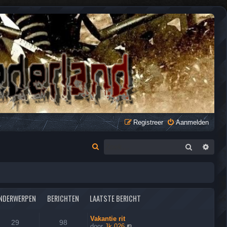
Registreer
Aanmelden
Zoek
Uitge
Z
o
e
k
NDERWERPEN
BERICHTEN
LAATSTE BERICHT
Vakantie rit
29
98
B
door
Jk.026