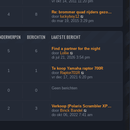
h
e
vr okt 14, 2011 11:20 pm
e
t
k
r
i
i
Re: brommer quad rijders gezo…
j
4
8
c
B
door
luckyboy12
k
h
e
do mar 19, 2015 3:29 pm
l
t
k
a
i
a
j
t
NDERWERPEN
BERICHTEN
LAATSTE BERICHT
k
s
l
t
a
Find a partner for the night
e
5
6
a
B
door
Lollie
b
t
e
di jul 21, 2026 3:54 pm
e
s
k
r
t
i
i
Te koop Yamaha raptor 700R
e
j
1
1
c
B
door
Raptor701R
b
k
h
e
vr dec 17, 2021 6:20 pm
e
l
t
k
r
a
i
i
a
Geen berichten
j
0
0
c
t
k
h
s
l
t
t
a
e
Verkoop (Polaris Scrambler XP…
a
2
3
b
B
door
Binck Bandel
t
e
e
do okt 06, 2022 7:41 am
s
r
k
t
i
i
e
c
j
b