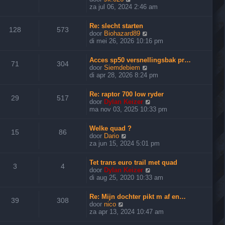
e
za jul 06, 2024 2:46 am
k
i
Re: slecht starten
j
128
573
B
door
Biohazard89
k
e
di mei 26, 2026 10:16 pm
l
k
a
i
a
Acces sp50 versnellingsbak pr…
j
71
304
t
B
door
Siemdebiem
k
s
e
di apr 28, 2026 8:24 pm
l
t
k
a
e
i
a
Re: raptor 700 low ryder
b
j
29
517
t
B
door
Dylan Keizer
e
k
s
e
ma nov 03, 2025 10:33 pm
r
l
t
k
i
a
e
i
c
a
Welke quad ?
b
j
15
86
h
t
B
door
Dario
e
k
t
s
e
za jun 15, 2024 5:01 pm
r
l
t
k
i
a
e
i
c
a
Tet trans euro trail met quad
b
j
3
4
h
t
B
door
Dylan Keizer
e
k
t
s
e
di aug 25, 2020 10:33 am
r
l
t
k
i
a
e
i
c
a
Re: Mijn dochter pikt m af en…
b
j
39
308
h
t
B
door
nico
e
k
t
s
e
za apr 13, 2024 10:47 am
r
l
t
k
i
a