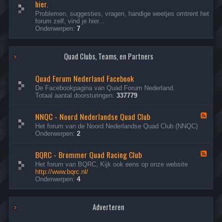
hier.
s
e
l
d
Problemen, suggesties, vragen, handige weetjes omtrent het
o
-
forum zelf, vind je hier...
t
V
Onderwerpen:
7
e
r
n
a
T
g
Quad Clubs, Teams, en Partners
o
e
p
n
i
o
Quad Forum Nederland Facebook
c
v
s
e
De Facebookpagina van Quad Forum Nederland.
r
Totaal aantal doorsturingen:
337779
h
e
NNQC - Noord Nederlandse Quad Club
F
t
e
f
Het forum van de Noord Nederlandse Quad Club (NNQC)
e
o
Onderwerpen:
2
d
r
-
u
BQRC - Brommer Quad Racing Club
N
F
m
N
e
?
Het forum van BQRC, Kijk ook eens op onze website
Q
e
P
http://www.bqrc.nl/
C
d
r
Onderwerpen:
4
-
-
o
N
B
b
o
Q
l
o
Adverteren
R
e
r
C
e
d
-
m