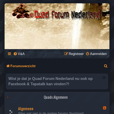
QUAD FORUM NEDERLAND
Het Quad Forum van Nederland en Vlaanderen, voor al je
vragen en antwoorden over Quads en ATV's.
V&A
Registreer
Aanmelden
Z
Forumoverzicht
o
Wist je dat je Quad Forum Nederland nu ook op
e
Facebook & Tapatalk kan vinden?!
k
Quads Algemeen
Algemeen
F
e
Alles wat niet in de andere forums thuishoort.