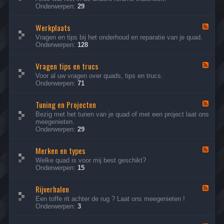
e
Onderwerpen:
29
d
-
Werkplaats
A
F
l
e
Vragen en tips bij het onderhoud en reparatie van je quad.
g
e
Onderwerpen:
128
e
d
m
-
e
Vragen tips en trucs
W
F
e
e
e
Voor al uw vragen over quads, tips en trucs.
n
r
e
Onderwerpen:
71
k
d
p
-
l
Tuning en Projecten
V
F
a
r
e
Bezig met het tunen van je quad of met een project laat ons
a
a
e
meegenieten.
t
g
d
Onderwerpen:
29
s
e
-
n
T
t
Merken en types
u
F
i
n
e
Welke quad is voor mij best geschikt?
p
i
e
Onderwerpen:
15
s
n
d
e
g
-
n
e
Rijverhalen
M
F
t
n
e
e
Een toffe rit achter de rug ? Laat ons meegenieten !
r
P
r
e
Onderwerpen:
3
u
r
k
d
c
o
e
-
s
j