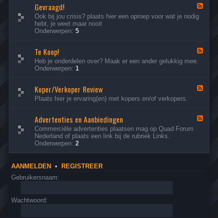
Gevraagd!
N
B
F
m
e
r
e
e
Ook bij jou crisis? plaats hier een oproep voor wat je nodig
d
o
e
l
hebt, je weet maar nooit
e
m
d
d
Onderwerpen:
5
r
m
-
e
l
e
G
n
a
Te Koop!
r
e
d
F
n
Q
v
a
e
Heb je onderdelen over? Maak er een ander gelukkig mee.
d
u
r
t
e
Onderwerpen:
1
s
a
a
k
d
e
d
a
a
-
Q
R
g
Koper/Verkoper Review
n
T
F
u
a
d
h
e
e
Plaats hier je ervaring(en) met kopers en/of verkopers.
a
c
!
i
K
e
d
i
e
o
d
C
n
r
o
Advertenties en Aanbiedingen
-
F
l
g
.
p
K
e
Commerciële advertenties plaatsen mag op Quad Forum
u
C
!
o
e
Nederland of plaats een link bij de rubriek Links.
b
l
p
d
Onderwerpen:
2
u
e
-
b
r
A
/
d
AANMELDEN
•
REGISTREER
V
v
e
e
Gebruikersnaam:
r
r
k
t
o
e
Wachtwoord:
p
n
e
t