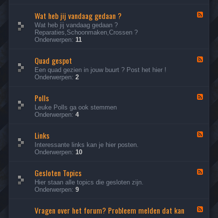
&
-
V
Wat heb jij vandaag gedaan ?
S
F
r
t
e
Wat heb jij vandaag gedaan ?
i
e
e
Reparaties,Schoonmaken,Crossen ?
j
l
d
Onderwerpen:
11
R
j
-
i
e
W
j
e
Quad gespot
a
F
d
v
t
e
Een quad gezien in jouw buurt ? Post het hier !
e
e
h
e
Onderwerpen:
2
n
n
e
d
v
b
-
o
j
Polls
Q
F
o
i
u
e
Leuke Polls ga ook stemmen
r
j
a
e
Onderwerpen:
4
v
d
d
a
g
-
n
e
Links
P
F
d
s
o
e
Interessante links kan je hier posten.
a
p
l
e
Onderwerpen:
10
a
o
l
d
g
t
s
-
g
Gesloten Topics
L
F
e
i
e
Hier staan alle topics die gesloten zijn.
d
n
e
Onderwerpen:
9
a
k
d
a
s
-
n
Vragen over het forum? Probleem melden dat kan
G
F
?
e
e