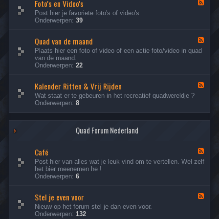
n
Foto's en Video's
R
F
e
e
i
e
Post hier je favoriete foto's of video's
c
n
j
e
Onderwerpen:
39
t
t
v
d
e
y
e
-
n
p
r
Quad van de maand
F
F
e
h
o
e
Plaats hier een foto of video of een actie foto/video in quad
s
a
t
e
van de maand.
l
o
d
Onderwerpen:
22
e
'
-
n
s
Q
e
Kalender Ritten & Vrij Rijden
u
F
n
a
e
Wat staat er te gebeuren in het recreatief quadwereldje ?
V
d
e
Onderwerpen:
8
i
v
d
d
a
-
e
n
K
o
d
Quad Forum Nederland
a
'
e
l
s
m
e
Café
a
n
F
a
d
e
Post hier van alles wat je leuk vind om te vertellen. Wel zelf
n
e
e
het bier meenemen he !
d
r
d
Onderwerpen:
6
R
-
i
C
Stel je even voor
t
a
F
t
f
e
Nieuw op het forum stel je dan even voor.
e
é
e
Onderwerpen:
132
n
d