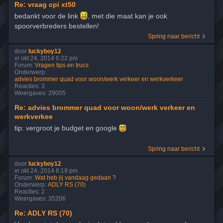
Re: vraag cpi xt50
bedankt voor de link
, met die maat kan je ook
spoorverbreders bestellen!
Spring naar bericht
door
luckyboy12
vr okt 24, 2014 6:22 pm
Forum:
Vragen tips en trucs
Onderwerp:
advies brommer quad voor woon/werk verkeer en werkverkeer
Reacties:
3
Weergaves:
29005
Re: advies brommer quad voor woon/werk verkeer en
werkverkee
tip: vergroot je budget en google
Spring naar bericht
door
luckyboy12
vr okt 24, 2014 6:19 pm
Forum:
Wat heb jij vandaag gedaan ?
Onderwerp:
ADLY RS (70)
Reacties:
2
Weergaves:
35206
Re: ADLY RS (70)