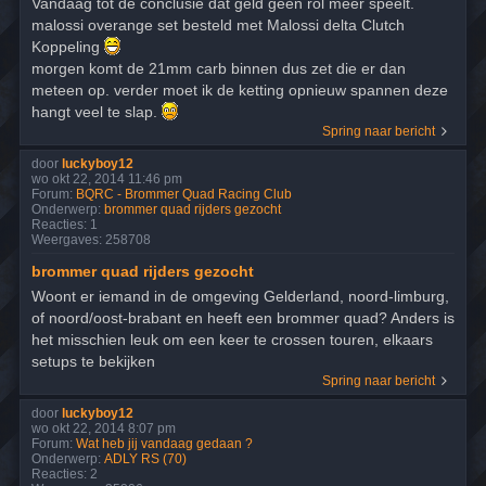
Vandaag tot de conclusie dat geld geen rol meer speelt.
malossi overange set besteld met Malossi delta Clutch
Koppeling
morgen komt de 21mm carb binnen dus zet die er dan
meteen op. verder moet ik de ketting opnieuw spannen deze
hangt veel te slap.
Spring naar bericht
door
luckyboy12
wo okt 22, 2014 11:46 pm
Forum:
BQRC - Brommer Quad Racing Club
Onderwerp:
brommer quad rijders gezocht
Reacties:
1
Weergaves:
258708
brommer quad rijders gezocht
Woont er iemand in de omgeving Gelderland, noord-limburg,
of noord/oost-brabant en heeft een brommer quad? Anders is
het misschien leuk om een keer te crossen touren, elkaars
setups te bekijken
Spring naar bericht
door
luckyboy12
wo okt 22, 2014 8:07 pm
Forum:
Wat heb jij vandaag gedaan ?
Onderwerp:
ADLY RS (70)
Reacties:
2