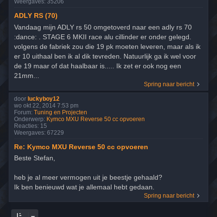
Weergaves:
35206
ADLY RS (70)
Vandaag mijn ADLY rs 50 omgetoverd naar een adly rs 70
:dance: . STAGE 6 MKII race alu cillinder er onder gelegd.
volgens de fabriek zou die 19 pk moeten leveren, maar als ik
er 10 uithaal ben ik al dik tevreden. Natuurlijk ga ik wel voor
de 19 maar of dat haalbaar is..... Ik zet er ook nog een
21mm...
Spring naar bericht
door
luckyboy12
wo okt 22, 2014 7:53 pm
Forum:
Tuning en Projecten
Onderwerp:
Kymco MXU Reverse 50 cc opvoeren
Reacties:
15
Weergaves:
67229
Re: Kymco MXU Reverse 50 cc opvoeren
Beste Stefan,
heb je al meer vermogen uit je beestje gehaald?
Ik ben benieuwd wat je allemaal hebt gedaan.
Spring naar bericht