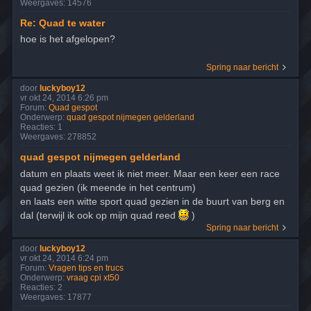
Weergaves:
14576
Re: Quad te water
hoe is het afgelopen?
Spring naar bericht
door
luckyboy12
vr okt 24, 2014 6:26 pm
Forum:
Quad gespot
Onderwerp:
quad gespot nijmegen gelderland
Reacties:
1
Weergaves:
278852
quad gespot nijmegen gelderland
datum en plaats weet ik niet meer. Maar een keer een race
quad gezien (ik meende in het centrum)
en laats een witte sport quad gezien in de buurt van berg en
dal (terwijl ik ook op mijn quad reed
)
Spring naar bericht
door
luckyboy12
vr okt 24, 2014 6:24 pm
Forum:
Vragen tips en trucs
Onderwerp:
vraag cpi xt50
Reacties:
2
Weergaves:
17877