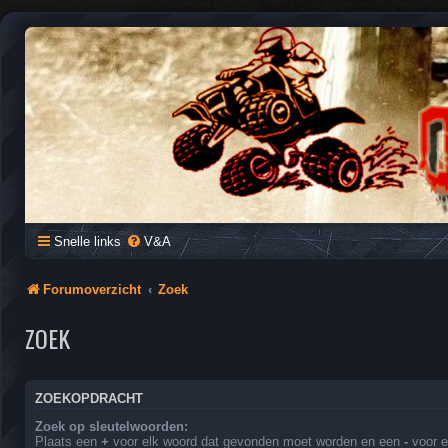
QUAD FORUM NEDERLAND
Het Quad Forum van Nederland en Vlaanderen, voor al je vragen e
Snelle links
V&A
Forumoverzicht
Zoek
ZOEK
ZOEKOPDRACHT
Zoek op sleutelwoorden:
Plaats een
+
voor elk woord dat gevonden moet worden en een
-
voor e