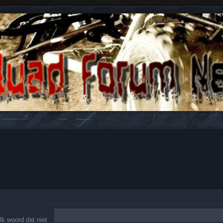
n antwoorden over Quads en ATV's.
lk woord dat niet