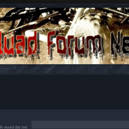
n antwoorden over Quads en ATV's.
lk woord dat niet