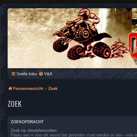
QUAD FORUM NEDERLAND
Het Quad Forum van Nederland en Vlaanderen, voor al je vragen e
Snelle links
V&A
Forumoverzicht
Zoek
ZOEK
ZOEKOPDRACHT
Zoek op sleutelwoorden:
Plaats een
+
voor elk woord dat gevonden moet worden en een
-
voor e