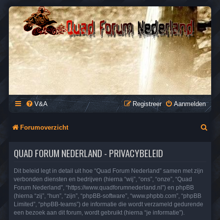
QUAD FORUM NEDERLAND
Het Quad Forum van Nederland en Vlaanderen, voor al je
vragen en antwoorden over Quads en ATV's.
V&A
Registreer
Aanmelden
Z
Forumoverzicht
o
QUAD FORUM NEDERLAND - PRIVACYBELEID
e
k
Dit beleid legt in detail uit hoe “Quad Forum Nederland” samen met zijn
verbonden diensten en bedrijven (hierna “wij”, “ons”, “onze”, “Quad
Forum Nederland”, “https://www.quadforumnederland.nl”) en phpBB
(hierna “zij”, “hun”, “zijn”, “phpBB-software”, “www.phpbb.com”, “phpBB
Limited”, “phpBB-teams”) de informatie die wordt verzameld gedurende
een bezoek aan dit forum, wordt gebruikt (hierna “je informatie”).