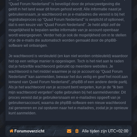
“Quad Forum Nederland” is beveiligd door de privacywetgeving die
geldt in het land waar dit forum gehost wordt. Alle informatie naast je
gebruikersnaam, je wachtwoord en je e-mailadres die vereist is bij het
registratieproces op “Quad Forum Nederland” is verplicht of optioneel,
dat is een keuze van “Quad Forum Nederland”. Je hebt altijd zelf de
mogelijkheid te bepalen welke informatie van je account openbaar
wordt weergegeven. Verder heb je ook de mogelijkheid om in te stellen
of je de e-mails die automatisch worden gemaakt door de phpBB-
software wil ontvangen.
Je wachtwoord is versleuteld (en kan niet worden ontsleuteld) waardoor
het op een veilige manier is opgeslagen. Toch is het niet aan te raden
dat je hetzelfde wachtwoord gebruikt op meerdere websites. Je
wachtwoord is het middel waarmee je op je account op “Quad Forum
Nederland” kan aanmelden, bewaar het dus veilig en geef het nooit aan
iemand van Quad Forum Nederland”, phpBB of een andere derde partij.
Als je het wachtwoord van je account bent vergeten, kun je de “Ik ben
mijn wachtwoord vergeten”-optie gebruiken bij het aanmeldvenster. Dit
proces vereist dat je gebruikersnaam en e-mailadres opgeeft van je
gebruikersaccount, waarna de phpBB-software een nieuw wachtwoord
zal genereren en zal opsturen naar het e-mailadres, zodat je je opnieuw
kunt aanmelden.
Forumoverzicht
Alle tijden zijn
UTC+02:00