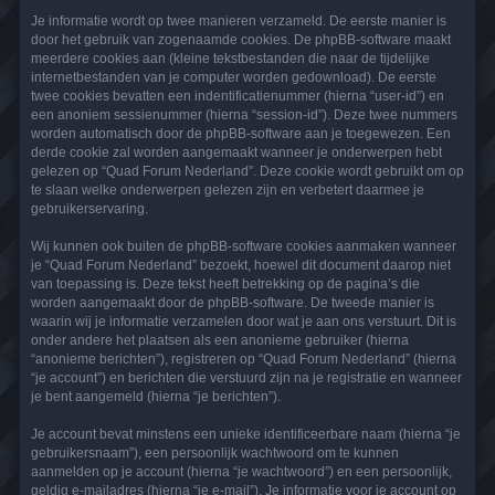
Je informatie wordt op twee manieren verzameld. De eerste manier is
door het gebruik van zogenaamde cookies. De phpBB-software maakt
meerdere cookies aan (kleine tekstbestanden die naar de tijdelijke
internetbestanden van je computer worden gedownload). De eerste
twee cookies bevatten een indentificatienummer (hierna “user-id”) en
een anoniem sessienummer (hierna “session-id”). Deze twee nummers
worden automatisch door de phpBB-software aan je toegewezen. Een
derde cookie zal worden aangemaakt wanneer je onderwerpen hebt
gelezen op “Quad Forum Nederland”. Deze cookie wordt gebruikt om op
te slaan welke onderwerpen gelezen zijn en verbetert daarmee je
gebruikerservaring.
Wij kunnen ook buiten de phpBB-software cookies aanmaken wanneer
je “Quad Forum Nederland” bezoekt, hoewel dit document daarop niet
van toepassing is. Deze tekst heeft betrekking op de pagina’s die
worden aangemaakt door de phpBB-software. De tweede manier is
waarin wij je informatie verzamelen door wat je aan ons verstuurt. Dit is
onder andere het plaatsen als een anonieme gebruiker (hierna
“anonieme berichten”), registreren op “Quad Forum Nederland” (hierna
“je account”) en berichten die verstuurd zijn na je registratie en wanneer
je bent aangemeld (hierna “je berichten”).
Je account bevat minstens een unieke identificeerbare naam (hierna “je
gebruikersnaam”), een persoonlijk wachtwoord om te kunnen
aanmelden op je account (hierna “je wachtwoord”) en een persoonlijk,
geldig e-mailadres (hierna “je e-mail”). Je informatie voor je account op