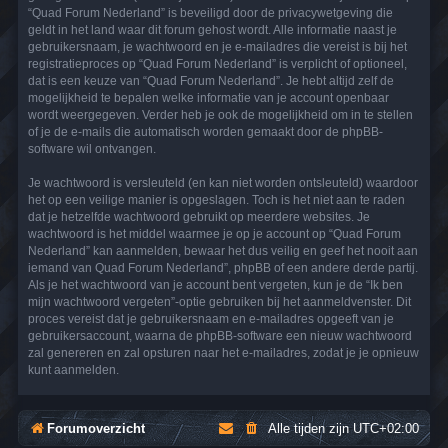
“Quad Forum Nederland” is beveiligd door de privacywetgeving die
geldt in het land waar dit forum gehost wordt. Alle informatie naast je
gebruikersnaam, je wachtwoord en je e-mailadres die vereist is bij het
registratieproces op “Quad Forum Nederland” is verplicht of optioneel,
dat is een keuze van “Quad Forum Nederland”. Je hebt altijd zelf de
mogelijkheid te bepalen welke informatie van je account openbaar
wordt weergegeven. Verder heb je ook de mogelijkheid om in te stellen
of je de e-mails die automatisch worden gemaakt door de phpBB-
software wil ontvangen.
Je wachtwoord is versleuteld (en kan niet worden ontsleuteld) waardoor
het op een veilige manier is opgeslagen. Toch is het niet aan te raden
dat je hetzelfde wachtwoord gebruikt op meerdere websites. Je
wachtwoord is het middel waarmee je op je account op “Quad Forum
Nederland” kan aanmelden, bewaar het dus veilig en geef het nooit aan
iemand van Quad Forum Nederland”, phpBB of een andere derde partij.
Als je het wachtwoord van je account bent vergeten, kun je de “Ik ben
mijn wachtwoord vergeten”-optie gebruiken bij het aanmeldvenster. Dit
proces vereist dat je gebruikersnaam en e-mailadres opgeeft van je
gebruikersaccount, waarna de phpBB-software een nieuw wachtwoord
zal genereren en zal opsturen naar het e-mailadres, zodat je je opnieuw
kunt aanmelden.
Forumoverzicht
Alle tijden zijn
UTC+02:00