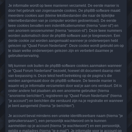
Je informatie wordt op twee manieren verzameld. De eerste manier is
door het gebruik van zogenaamde cookies. De phpBB-software maakt
meerdere cookies aan (kleine tekstbestanden die naar de tijdelijke
internetbestanden van je computer worden gedownload). De eerste
twee cookies bevatten een indentificatienummer (hierna “user-id”) en
een anoniem sessienummer (hierna “session-id”). Deze twee nummers
worden automatisch door de phpBB-software aan je toegewezen. Een
derde cookie zal worden aangemaakt wanneer je onderwerpen hebt
gelezen op “Quad Forum Nederland”. Deze cookie wordt gebruikt om op
te slaan welke onderwerpen gelezen zijn en verbetert daarmee je
gebruikerservaring.
Wij kunnen ook buiten de phpBB-software cookies aanmaken wanneer
je “Quad Forum Nederland” bezoekt, hoewel dit document daarop niet
van toepassing is. Deze tekst heeft betrekking op de pagina’s die
worden aangemaakt door de phpBB-software. De tweede manier is
waarin wij je informatie verzamelen door wat je aan ons verstuurt. Dit is
onder andere het plaatsen als een anonieme gebruiker (hierna
“anonieme berichten”), registreren op “Quad Forum Nederland” (hierna
“je account”) en berichten die verstuurd zijn na je registratie en wanneer
je bent aangemeld (hierna “je berichten”).
Je account bevat minstens een unieke identificeerbare naam (hierna “je
gebruikersnaam”), een persoonlijk wachtwoord om te kunnen
aanmelden op je account (hierna “je wachtwoord”) en een persoonlijk,
geldig e-mailadres (hierna “je e-mail”). Je informatie voor je account op