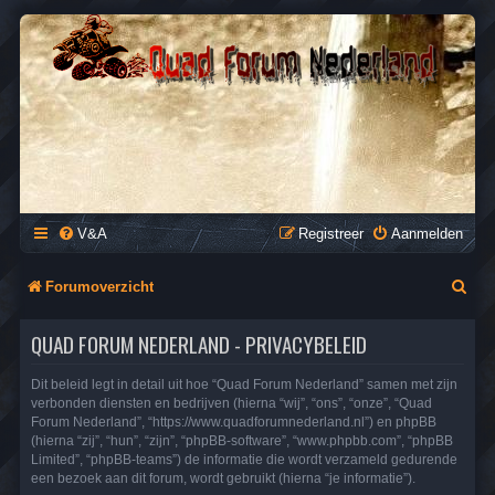
QUAD FORUM NEDERLAND
Het Quad Forum van Nederland en Vlaanderen, voor al je
vragen en antwoorden over Quads en ATV's.
V&A
Registreer
Aanmelden
Z
Forumoverzicht
o
QUAD FORUM NEDERLAND - PRIVACYBELEID
e
k
Dit beleid legt in detail uit hoe “Quad Forum Nederland” samen met zijn
verbonden diensten en bedrijven (hierna “wij”, “ons”, “onze”, “Quad
Forum Nederland”, “https://www.quadforumnederland.nl”) en phpBB
(hierna “zij”, “hun”, “zijn”, “phpBB-software”, “www.phpbb.com”, “phpBB
Limited”, “phpBB-teams”) de informatie die wordt verzameld gedurende
een bezoek aan dit forum, wordt gebruikt (hierna “je informatie”).