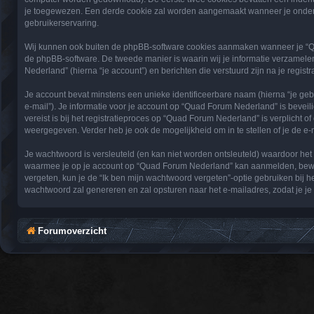
je toegewezen. Een derde cookie zal worden aangemaakt wanneer je onderw
gebruikerservaring.
Wij kunnen ook buiten de phpBB-software cookies aanmaken wanneer je “Qu
de phpBB-software. De tweede manier is waarin wij je informatie verzamelen
Nederland” (hierna “je account”) en berichten die verstuurd zijn na je regist
Je account bevat minstens een unieke identificeerbare naam (hierna “je ge
e-mail”). Je informatie voor je account op “Quad Forum Nederland” is beveil
vereist is bij het registratieproces op “Quad Forum Nederland” is verplicht 
weergegeven. Verder heb je ook de mogelijkheid om in te stellen of je de 
Je wachtwoord is versleuteld (en kan niet worden ontsleuteld) waardoor het
waarmee je op je account op “Quad Forum Nederland” kan aanmelden, bewaar
vergeten, kun je de “Ik ben mijn wachtwoord vergeten”-optie gebruiken bij
wachtwoord zal genereren en zal opsturen naar het e-mailadres, zodat je j
Forumoverzicht