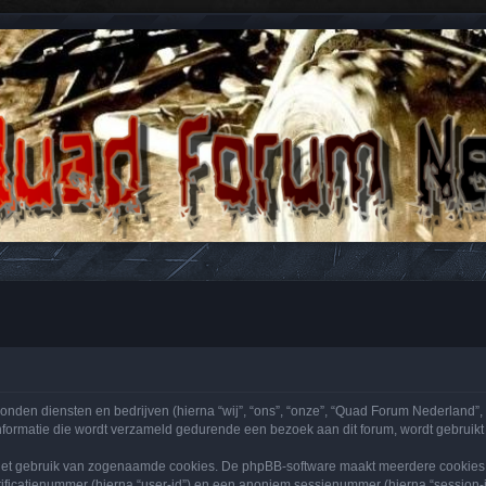
n antwoorden over Quads en ATV's.
onden diensten en bedrijven (hierna “wij”, “ons”, “onze”, “Quad Forum Nederland”, “
rmatie die wordt verzameld gedurende een bezoek aan dit forum, wordt gebruikt (h
het gebruik van zogenaamde cookies. De phpBB-software maakt meerdere cookies aa
ificatienummer (hierna “user-id”) en een anoniem sessienummer (hierna “sessio