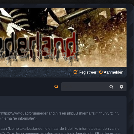
Registreer
Aanmelden
Zoek
Uitge
Z
o
e
k
https://www.quadforumnederland.nl”) en phpBB (hierna “zij”, “hun”, “zijn”,
ierna “je informatie”).
n (kleine tekstbestanden die naar de tijdelijke internetbestanden van je
n-id”). Deze twee nummers worden automatisch door de phpBB-software aan