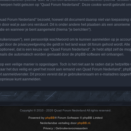
erpen hebt gelezen op “Quad Forum Nederland”. Deze cookie wordt gebruikt om o
ad Forum Nederland” bezoekt, hoewel dit document daarop niet van toepassing is
 door wat je aan ons verstuurt. Dit is onder andere het plaatsen als een anonieme
ratie en wanneer je bent aangemeld (hierna “je berichten”).
bruikersnaam”), een persoonlijk wachtwoord om te kunnen aanmelden op je account (
igd door de privacywetgeving die geldt in het land waar dit forum gehost wordt. All
of optioneel, dat is een keuze van “Quad Forum Nederland”. Je hebt altijd zelf de m
e-mails die automatisch worden gemaakt door de phpBB-software wil ontvangen.
 op een veilige manier is opgeslagen. Toch is het niet aan te raden dat je hetzelf
 het dus veilig en geef het nooit aan iemand van Quad Forum Nederland”, phpBB o
 het aanmeldvenster. Dit proces vereist dat je gebruikersnaam en e-mailadres opge
e opnieuw kunt aanmelden.
Copyright © 2010 - 2026 Quad Forum Nederland All rights reserved.
Powered by
phpBB
® Forum Software © phpBB Limited
Nederlandse vertaling door
phpBB.nl
.
Privacy
|
Gebruikersvoorwaarden