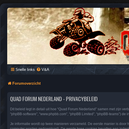
QUAD FORUM NEDERLAND
Het Quad Forum van Nederland en Vlaanderen, voor al je vragen e
Snelle links
V&A
Forumoverzicht
QUAD FORUM NEDERLAND - PRIVACYBELEID
Dit beleid legt in detail uit hoe “Quad Forum Nederland” samen met zijn verb
“phpBB-software”, “www.phpbb.com”, “phpBB Limited”, “phpBB-teams”) de info
Je informatie wordt op twee manieren verzameld. De eerste manier is door 
computer worden gedownload). De eerste twee cookies bevatten een indent