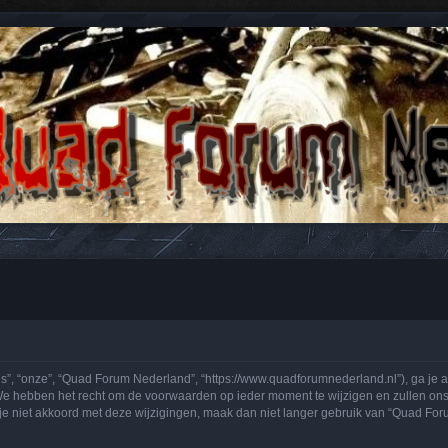
n antwoorden over Quads en ATV's.
, “onze”, “Quad Forum Nederland”, “https://www.quadforumnederland.nl”), ga je a
 hebben het recht om de voorwaarden op ieder moment te wijzigen en zullen ons be
 je niet akkoord met deze wijzigingen, maak dan niet langer gebruik van “Quad Fo