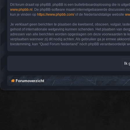
Dit forum draait op phpBB. phpBB is een bulletinboardoplossing die is uitge
www.phpbb.nl
. De phpBB-software maakt internetgebaseerde discussies moge
kun je vinden op
https://www.phpbb.com/
of de Nederlandstalige website
ww
Je verklaart geen berichten te plaatsen die kwetsend, obsceen, vulgair, las
gehost of internationale wetgeving kunnen schenden. Het plaatsen van derge
adressen van alle berichten worden opgeslagen om deze voorwaarden te kunn
verplaatsen wanneer zij dit nodig achten. Als gebruiker ga je ermee akkoord,
toestemming, kan “Quad Forum Nederland” nóch phpBB verantwoordelijk wo
Forumoverzicht