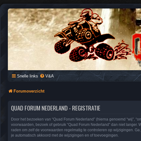
QUAD FORUM NEDERLAND
Het Quad Forum van Nederland en Vlaanderen, voor al je vragen e
Snelle links
V&A
Forumoverzicht
QUAD FORUM NEDERLAND - REGISTRATIE
Door het bezoeken van “Quad Forum Nederland” (hierna genoemd “wij”, “ons”
voorwaarden, bezoek of gebruik “Quad Forum Nederland” dan niet langer. We
raden om zelf de voorwaarden regelmatig te controleren op wijzigingen. Ga
je automatisch akkoord met de wijzigingen en of toevoegingen.