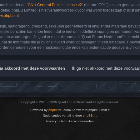
bracht onder de “
GNU General Public License v2
” (hierna “GPL”) en kan gedownl
lijk. phpBB Limited is niet verantwoordelijk voor wat wordt toegestaan of juist g
w.phpbb.nl
.
terlijk, haatdragend, dreigend, seksueel georiënteerd of enig ander materiaal bevat
lijke berichten kan ertoe leiden dat je met onmiddellijke ingang en permanent wor
en waarborgen. Je gaat er mee akkoord dat “Quad Forum Nederland” het recht heeft
 dat de informatie die je bij ons invoert wordt opgeslagen in een database. Hoewel 
rden gehouden voor een hackpoging die ertoe kan leiden dat de gegevens vrijko
Copyright © 2010 - 2026 Quad Forum Nederland All rights reserved.
Powered by
phpBB
® Forum Software © phpBB Limited
Nederlandse vertaling door
phpBB.nl
.
Privacy
|
Gebruikersvoorwaarden