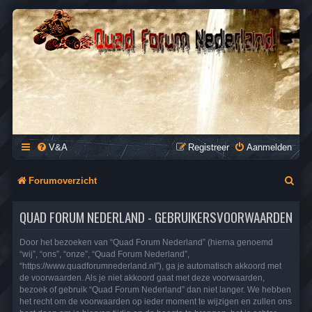
QUAD FORUM NEDERLAND
Het Quad Forum van Nederland en Vlaanderen, voor al je
vragen en antwoorden over Quads en ATV's.
V&A
Registreer
Aanmelden
Z
Forumoverzicht
o
QUAD FORUM NEDERLAND - GEBRUIKERSVOORWAARDEN
e
k
Door het bezoeken van “Quad Forum Nederland” (hierna genoemd
“wij”, “ons”, “onze”, “Quad Forum Nederland”,
“https://www.quadforumnederland.nl”), ga je automatisch akkoord met
de voorwaarden. Als je niet akkoord gaat met deze voorwaarden,
bezoek of gebruik “Quad Forum Nederland” dan niet langer. We hebben
het recht om de voorwaarden op ieder moment te wijzigen en zullen ons