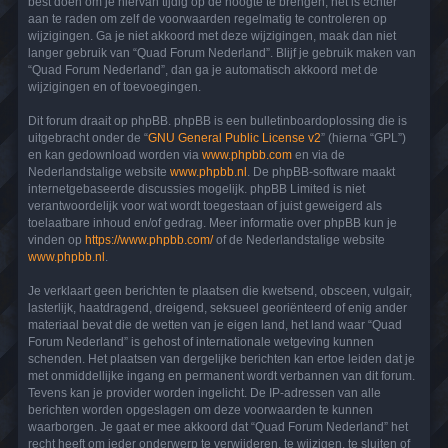
best doen om je hiervan tijdig op de hoogte te brengen, het is echter
aan te raden om zelf de voorwaarden regelmatig te controleren op
wijzigingen. Ga je niet akkoord met deze wijzigingen, maak dan niet
langer gebruik van “Quad Forum Nederland”. Blijf je gebruik maken van
“Quad Forum Nederland”, dan ga je automatisch akkoord met de
wijzigingen en of toevoegingen.
Dit forum draait op phpBB. phpBB is een bulletinboardoplossing die is
uitgebracht onder de “
GNU General Public License v2
” (hierna “GPL”)
en kan gedownload worden via
www.phpbb.com
en via de
Nederlandstalige website
www.phpbb.nl
. De phpBB-software maakt
internetgebaseerde discussies mogelijk. phpBB Limited is niet
verantwoordelijk voor wat wordt toegestaan of juist geweigerd als
toelaatbare inhoud en/of gedrag. Meer informatie over phpBB kun je
vinden op
https://www.phpbb.com/
of de Nederlandstalige website
www.phpbb.nl
.
Je verklaart geen berichten te plaatsen die kwetsend, obsceen, vulgair,
lasterlijk, haatdragend, dreigend, seksueel georiënteerd of enig ander
materiaal bevat die de wetten van je eigen land, het land waar “Quad
Forum Nederland” is gehost of internationale wetgeving kunnen
schenden. Het plaatsen van dergelijke berichten kan ertoe leiden dat je
met onmiddellijke ingang en permanent wordt verbannen van dit forum.
Tevens kan je provider worden ingelicht. De IP-adressen van alle
berichten worden opgeslagen om deze voorwaarden te kunnen
waarborgen. Je gaat er mee akkoord dat “Quad Forum Nederland” het
recht heeft om ieder onderwerp te verwijderen, te wijzigen, te sluiten of