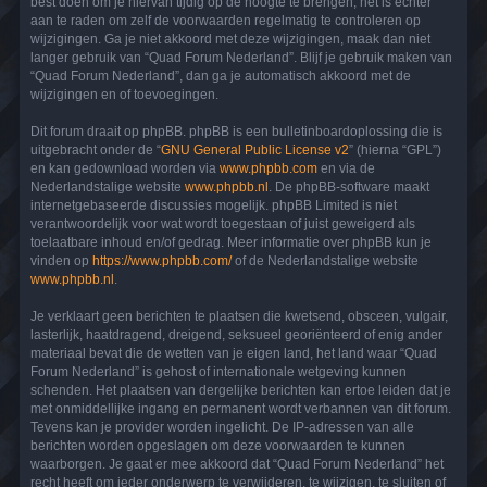
best doen om je hiervan tijdig op de hoogte te brengen, het is echter
aan te raden om zelf de voorwaarden regelmatig te controleren op
wijzigingen. Ga je niet akkoord met deze wijzigingen, maak dan niet
langer gebruik van “Quad Forum Nederland”. Blijf je gebruik maken van
“Quad Forum Nederland”, dan ga je automatisch akkoord met de
wijzigingen en of toevoegingen.
Dit forum draait op phpBB. phpBB is een bulletinboardoplossing die is
uitgebracht onder de “
GNU General Public License v2
” (hierna “GPL”)
en kan gedownload worden via
www.phpbb.com
en via de
Nederlandstalige website
www.phpbb.nl
. De phpBB-software maakt
internetgebaseerde discussies mogelijk. phpBB Limited is niet
verantwoordelijk voor wat wordt toegestaan of juist geweigerd als
toelaatbare inhoud en/of gedrag. Meer informatie over phpBB kun je
vinden op
https://www.phpbb.com/
of de Nederlandstalige website
www.phpbb.nl
.
Je verklaart geen berichten te plaatsen die kwetsend, obsceen, vulgair,
lasterlijk, haatdragend, dreigend, seksueel georiënteerd of enig ander
materiaal bevat die de wetten van je eigen land, het land waar “Quad
Forum Nederland” is gehost of internationale wetgeving kunnen
schenden. Het plaatsen van dergelijke berichten kan ertoe leiden dat je
met onmiddellijke ingang en permanent wordt verbannen van dit forum.
Tevens kan je provider worden ingelicht. De IP-adressen van alle
berichten worden opgeslagen om deze voorwaarden te kunnen
waarborgen. Je gaat er mee akkoord dat “Quad Forum Nederland” het
recht heeft om ieder onderwerp te verwijderen, te wijzigen, te sluiten of