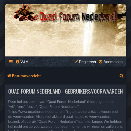
QUAD FORUM NEDERLAND
Het Quad Forum van Nederland en Vlaanderen, voor al je
vragen en antwoorden over Quads en ATV's.
V&A
Registreer
Aanmelden
Z
Forumoverzicht
o
QUAD FORUM NEDERLAND - GEBRUIKERSVOORWAARDEN
e
k
Door het bezoeken van “Quad Forum Nederland” (hierna genoemd
“wij”, “ons”, “onze”, “Quad Forum Nederland”,
“https://www.quadforumnederland.nl”), ga je automatisch akkoord met
de voorwaarden. Als je niet akkoord gaat met deze voorwaarden,
bezoek of gebruik “Quad Forum Nederland” dan niet langer. We hebben
het recht om de voorwaarden op ieder moment te wijzigen en zullen ons