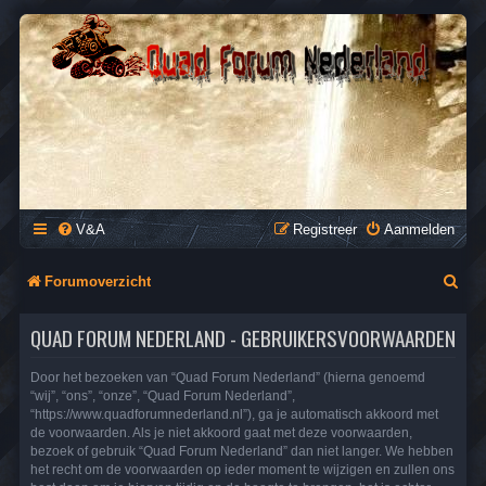
QUAD FORUM NEDERLAND
Het Quad Forum van Nederland en Vlaanderen, voor al je
vragen en antwoorden over Quads en ATV's.
V&A
Registreer
Aanmelden
Z
Forumoverzicht
o
QUAD FORUM NEDERLAND - GEBRUIKERSVOORWAARDEN
e
k
Door het bezoeken van “Quad Forum Nederland” (hierna genoemd
“wij”, “ons”, “onze”, “Quad Forum Nederland”,
“https://www.quadforumnederland.nl”), ga je automatisch akkoord met
de voorwaarden. Als je niet akkoord gaat met deze voorwaarden,
bezoek of gebruik “Quad Forum Nederland” dan niet langer. We hebben
het recht om de voorwaarden op ieder moment te wijzigen en zullen ons