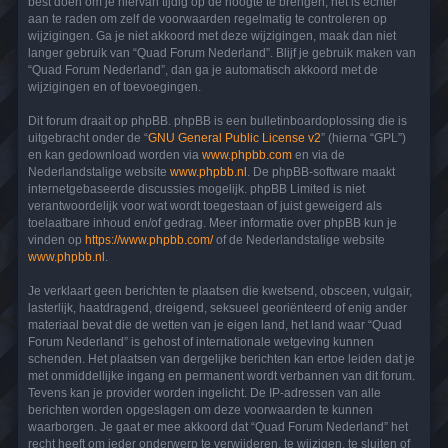
best doen om je hiervan tijdig op de hoogte te brengen, het is echter
aan te raden om zelf de voorwaarden regelmatig te controleren op
wijzigingen. Ga je niet akkoord met deze wijzigingen, maak dan niet
langer gebruik van “Quad Forum Nederland”. Blijf je gebruik maken van
“Quad Forum Nederland”, dan ga je automatisch akkoord met de
wijzigingen en of toevoegingen.
Dit forum draait op phpBB. phpBB is een bulletinboardoplossing die is
uitgebracht onder de “
GNU General Public License v2
” (hierna “GPL”)
en kan gedownload worden via
www.phpbb.com
en via de
Nederlandstalige website
www.phpbb.nl
. De phpBB-software maakt
internetgebaseerde discussies mogelijk. phpBB Limited is niet
verantwoordelijk voor wat wordt toegestaan of juist geweigerd als
toelaatbare inhoud en/of gedrag. Meer informatie over phpBB kun je
vinden op
https://www.phpbb.com/
of de Nederlandstalige website
www.phpbb.nl
.
Je verklaart geen berichten te plaatsen die kwetsend, obsceen, vulgair,
lasterlijk, haatdragend, dreigend, seksueel georiënteerd of enig ander
materiaal bevat die de wetten van je eigen land, het land waar “Quad
Forum Nederland” is gehost of internationale wetgeving kunnen
schenden. Het plaatsen van dergelijke berichten kan ertoe leiden dat je
met onmiddellijke ingang en permanent wordt verbannen van dit forum.
Tevens kan je provider worden ingelicht. De IP-adressen van alle
berichten worden opgeslagen om deze voorwaarden te kunnen
waarborgen. Je gaat er mee akkoord dat “Quad Forum Nederland” het
recht heeft om ieder onderwerp te verwijderen, te wijzigen, te sluiten of