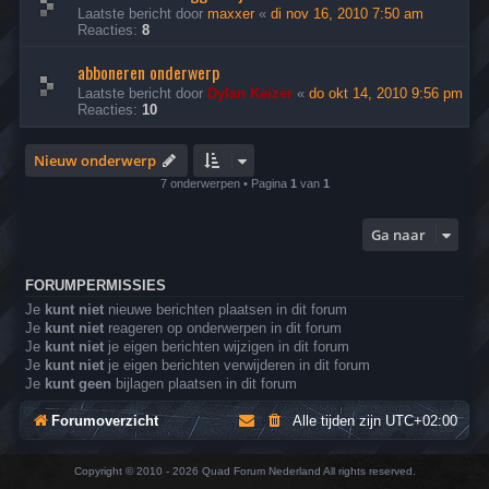
Laatste bericht door
maxxer
«
di nov 16, 2010 7:50 am
Reacties:
8
abboneren onderwerp
Laatste bericht door
Dylan Keizer
«
do okt 14, 2010 9:56 pm
Reacties:
10
Nieuw onderwerp
7 onderwerpen • Pagina
1
van
1
Ga naar
FORUMPERMISSIES
Je
kunt niet
nieuwe berichten plaatsen in dit forum
Je
kunt niet
reageren op onderwerpen in dit forum
Je
kunt niet
je eigen berichten wijzigen in dit forum
Je
kunt niet
je eigen berichten verwijderen in dit forum
Je
kunt geen
bijlagen plaatsen in dit forum
Forumoverzicht
Alle tijden zijn
UTC+02:00
Copyright © 2010 - 2026 Quad Forum Nederland All rights reserved.