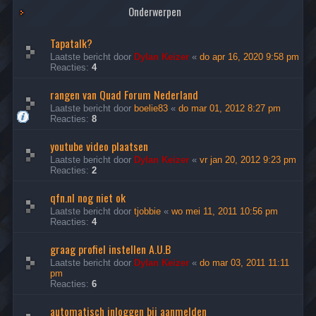
Onderwerpen
Tapatalk?
Laatste bericht door
Dylan Keizer
«
do apr 16, 2020 9:58 pm
Reacties:
4
rangen van Quad Forum Nederland
Laatste bericht door
boelie83
«
do mar 01, 2012 8:27 pm
Reacties:
8
youtube video plaatsen
Laatste bericht door
Dylan Keizer
«
vr jan 20, 2012 9:23 pm
Reacties:
2
qfn.nl nog niet ok
Laatste bericht door
tjobbie
«
wo mei 11, 2011 10:56 pm
Reacties:
4
graag profiel instellen A.U.B
Laatste bericht door
Dylan Keizer
«
do mar 03, 2011 11:11
pm
Reacties:
6
automatisch inloggen bij aanmelden