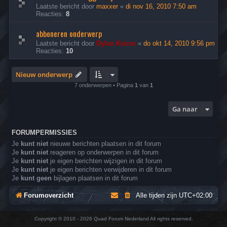
Laatste bericht door
maxxer
«
di nov 16, 2010 7:50 am
Reacties:
8
abboneren onderwerp
Laatste bericht door
Dylan Keizer
«
do okt 14, 2010 9:56 pm
Reacties:
10
Nieuw onderwerp
7 onderwerpen • Pagina
1
van
1
Ga naar
FORUMPERMISSIES
Je
kunt niet
nieuwe berichten plaatsen in dit forum
Je
kunt niet
reageren op onderwerpen in dit forum
Je
kunt niet
je eigen berichten wijzigen in dit forum
Je
kunt niet
je eigen berichten verwijderen in dit forum
Je
kunt geen
bijlagen plaatsen in dit forum
Forumoverzicht
Alle tijden zijn
UTC+02:00
Copyright © 2010 - 2026 Quad Forum Nederland All rights reserved.