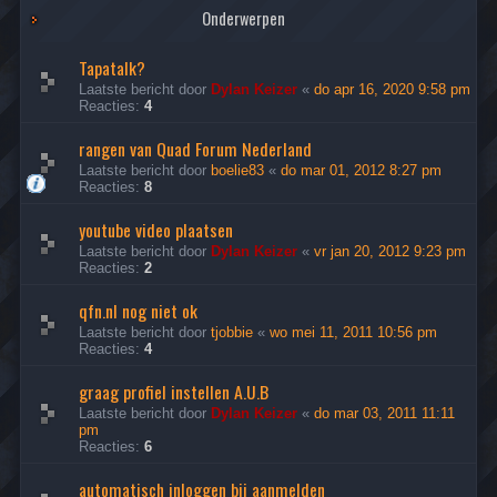
Onderwerpen
Tapatalk?
Laatste bericht door
Dylan Keizer
«
do apr 16, 2020 9:58 pm
Reacties:
4
rangen van Quad Forum Nederland
Laatste bericht door
boelie83
«
do mar 01, 2012 8:27 pm
Reacties:
8
youtube video plaatsen
Laatste bericht door
Dylan Keizer
«
vr jan 20, 2012 9:23 pm
Reacties:
2
qfn.nl nog niet ok
Laatste bericht door
tjobbie
«
wo mei 11, 2011 10:56 pm
Reacties:
4
graag profiel instellen A.U.B
Laatste bericht door
Dylan Keizer
«
do mar 03, 2011 11:11
pm
Reacties:
6
automatisch inloggen bij aanmelden