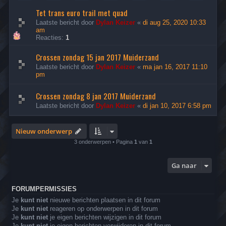
Tet trans euro trail met quad
Laatste bericht door
Dylan Keizer
«
di aug 25, 2020 10:33
am
Reacties:
1
Crossen zondag 15 jan 2017 Muiderzand
Laatste bericht door
Dylan Keizer
«
ma jan 16, 2017 11:10
pm
Crossen zondag 8 jan 2017 Muiderzand
Laatste bericht door
Dylan Keizer
«
di jan 10, 2017 6:58 pm
Nieuw onderwerp
3 onderwerpen • Pagina
1
van
1
Ga naar
FORUMPERMISSIES
Je
kunt niet
nieuwe berichten plaatsen in dit forum
Je
kunt niet
reageren op onderwerpen in dit forum
Je
kunt niet
je eigen berichten wijzigen in dit forum
Je
kunt niet
je eigen berichten verwijderen in dit forum