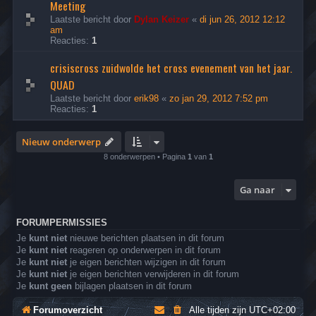
Meeting
Laatste bericht door
Dylan Keizer
«
di jun 26, 2012 12:12
am
Reacties:
1
crisiscross zuidwolde het cross evenement van het jaar.
QUAD
Laatste bericht door
erik98
«
zo jan 29, 2012 7:52 pm
Reacties:
1
Nieuw onderwerp
8 onderwerpen • Pagina
1
van
1
Ga naar
FORUMPERMISSIES
Je
kunt niet
nieuwe berichten plaatsen in dit forum
Je
kunt niet
reageren op onderwerpen in dit forum
Je
kunt niet
je eigen berichten wijzigen in dit forum
Je
kunt niet
je eigen berichten verwijderen in dit forum
Je
kunt geen
bijlagen plaatsen in dit forum
Forumoverzicht
Alle tijden zijn
UTC+02:00