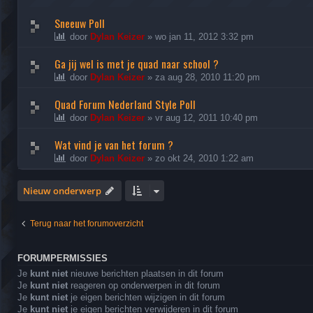
Sneeuw Poll
door
Dylan Keizer
»
wo jan 11, 2012 3:32 pm
Ga jij wel is met je quad naar school ?
door
Dylan Keizer
»
za aug 28, 2010 11:20 pm
Quad Forum Nederland Style Poll
door
Dylan Keizer
»
vr aug 12, 2011 10:40 pm
Wat vind je van het forum ?
door
Dylan Keizer
»
zo okt 24, 2010 1:22 am
Nieuw onderwerp
Terug naar het forumoverzicht
FORUMPERMISSIES
Je
kunt niet
nieuwe berichten plaatsen in dit forum
Je
kunt niet
reageren op onderwerpen in dit forum
Je
kunt niet
je eigen berichten wijzigen in dit forum
Je
kunt niet
je eigen berichten verwijderen in dit forum