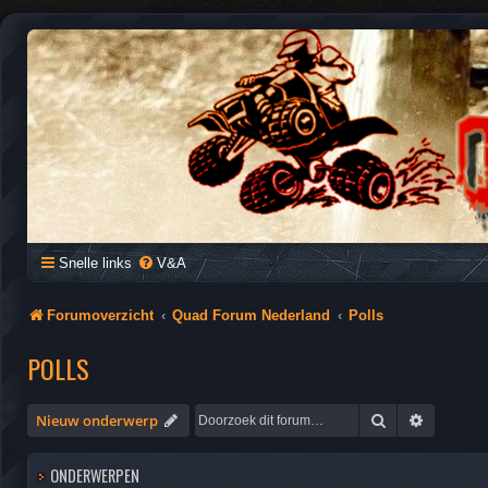
QUAD FORUM NEDERLAND
Het Quad Forum van Nederland en Vlaanderen, voor al je vragen e
Snelle links
V&A
Forumoverzicht
Quad Forum Nederland
Polls
POLLS
Zoek
Uitgebre
Nieuw onderwerp
ONDERWERPEN