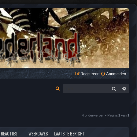
Registreer
Aanmelden
Zoek
Uitge
Z
o
e
k
4 onderwerpen • Pagina
1
van
1
REACTIES
WEERGAVES
LAATSTE BERICHT