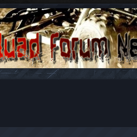
n antwoorden over Quads en ATV's.
id zoeken