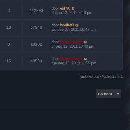
door
erik98
3
412293
do jan 12, 2012 5:18 pm
door
boelie83
10
57949
wo sep 07, 2011 10:47 am
door
Dylan Keizer
0
18182
vr aug 12, 2011 10:40 pm
door
Dylan Keizer
15
43599
ma dec 13, 2010 11:55 pm
4 onderwerpen • Pagina
1
van
1
Ga naar