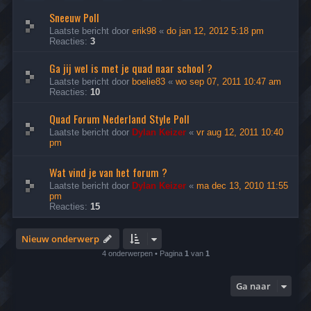
Sneeuw Poll
Laatste bericht door
erik98
«
do jan 12, 2012 5:18 pm
Reacties:
3
Ga jij wel is met je quad naar school ?
Laatste bericht door
boelie83
«
wo sep 07, 2011 10:47 am
Reacties:
10
Quad Forum Nederland Style Poll
Laatste bericht door
Dylan Keizer
«
vr aug 12, 2011 10:40
pm
Wat vind je van het forum ?
Laatste bericht door
Dylan Keizer
«
ma dec 13, 2010 11:55
pm
Reacties:
15
Nieuw onderwerp
4 onderwerpen • Pagina
1
van
1
Ga naar