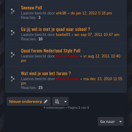
Sneeuw Poll
Laatste bericht door
erik98
«
do jan 12, 2012 5:18 pm
Reacties:
3
Ga jij wel is met je quad naar school ?
Laatste bericht door
boelie83
«
wo sep 07, 2011 10:47 am
Reacties:
10
Quad Forum Nederland Style Poll
Laatste bericht door
Dylan Keizer
«
vr aug 12, 2011 10:40
pm
Wat vind je van het forum ?
Laatste bericht door
Dylan Keizer
«
ma dec 13, 2010 11:55
pm
Reacties:
15
Nieuw onderwerp
4 onderwerpen • Pagina
1
van
1
Ga naar