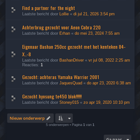
Find a partner for the night
Laatste bericht door
Lollie
«
di jul 21, 2026 3:54 pm
Achterbrug gezocht voor Aeon Cobra 220
Laatste bericht door
Erhan
«
do mei 23, 2024 7:55 am
Eigenaar Bashan 250cc gezocht met het kenteken 84-
X..-8
Laatste bericht door
BashanDriver
«
vr jul 08, 2022 2:25 am
Reacties:
1
Gezocht: achteras Yamaha Warrior 2001
Laatste bericht door
JaquesQuad
«
do apr 23, 2020 6:38 am
Gezocht hyosung te450 blok!!!!!!
Laatste bericht door
Stoney015
«
zo apr 19, 2020 10:10 pm
Nieuw onderwerp
5 onderwerpen • Pagina
1
van
1
Ga naar