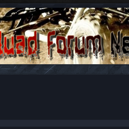
n antwoorden over Quads en ATV's.
id zoeken