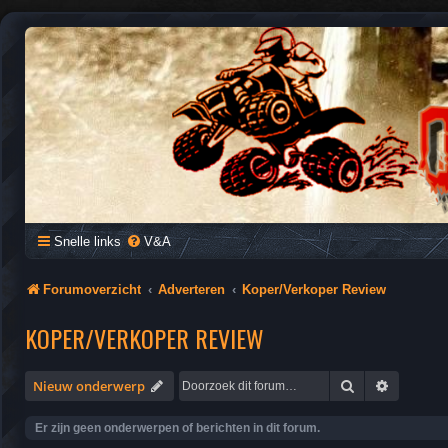
QUAD FORUM NEDERLAND
Het Quad Forum van Nederland en Vlaanderen, voor al je vragen e
Snelle links
V&A
Forumoverzicht
Adverteren
Koper/Verkoper Review
KOPER/VERKOPER REVIEW
Zoek
Uitgebre
Nieuw onderwerp
Er zijn geen onderwerpen of berichten in dit forum.