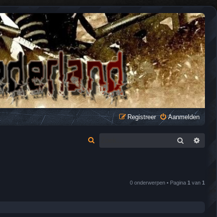
Registreer
Aanmelden
Zoek
Uitge
Z
o
e
k
0 onderwerpen • Pagina
1
van
1