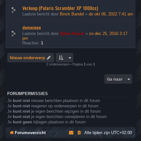
Verkoop (Polaris Scrambler XP 1000cc)
Laatste bericht door
Binck Bandel
«
do okt 06, 2022 7:41 am
domeinen
Laatste bericht door
Dylan Keizer
«
zo dec 25, 2016 3:17
pm
Reacties:
1
Nieuw onderwerp
2 onderwerpen • Pagina
1
van
1
Ga naar
FORUMPERMISSIES
Je
kunt niet
nieuwe berichten plaatsen in dit forum
Je
kunt niet
reageren op onderwerpen in dit forum
Je
kunt niet
je eigen berichten wijzigen in dit forum
Je
kunt niet
je eigen berichten verwijderen in dit forum
Je
kunt geen
bijlagen plaatsen in dit forum
Forumoverzicht
Alle tijden zijn
UTC+02:00