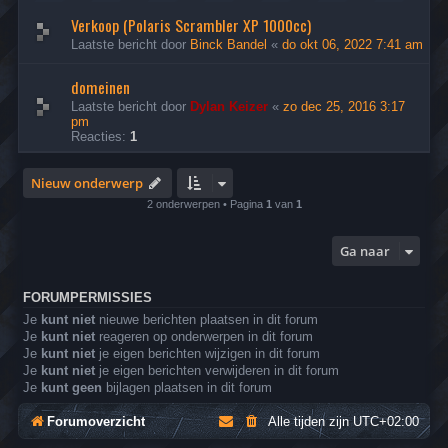
Verkoop (Polaris Scrambler XP 1000cc)
Laatste bericht door
Binck Bandel
«
do okt 06, 2022 7:41 am
domeinen
Laatste bericht door
Dylan Keizer
«
zo dec 25, 2016 3:17
pm
Reacties:
1
Nieuw onderwerp
2 onderwerpen • Pagina
1
van
1
Ga naar
FORUMPERMISSIES
Je
kunt niet
nieuwe berichten plaatsen in dit forum
Je
kunt niet
reageren op onderwerpen in dit forum
Je
kunt niet
je eigen berichten wijzigen in dit forum
Je
kunt niet
je eigen berichten verwijderen in dit forum
Je
kunt geen
bijlagen plaatsen in dit forum
Forumoverzicht
Alle tijden zijn
UTC+02:00