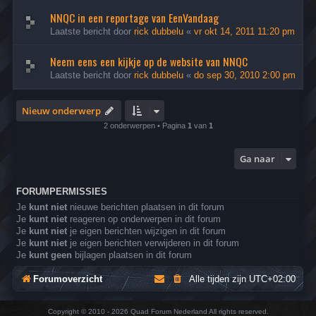
NNQC in een reportage van EenVandaag
Laatste bericht door
rick dubbelu
«
vr okt 14, 2011 11:20 pm
Neem eens een kijkje op de website van NNQC
Laatste bericht door
rick dubbelu
«
do sep 30, 2010 2:00 pm
Nieuw onderwerp
2 onderwerpen • Pagina
1
van
1
Ga naar
FORUMPERMISSIES
Je
kunt niet
nieuwe berichten plaatsen in dit forum
Je
kunt niet
reageren op onderwerpen in dit forum
Je
kunt niet
je eigen berichten wijzigen in dit forum
Je
kunt niet
je eigen berichten verwijderen in dit forum
Je
kunt geen
bijlagen plaatsen in dit forum
Forumoverzicht
Alle tijden zijn
UTC+02:00
Copyright © 2010 - 2026 Quad Forum Nederland All rights reserved.