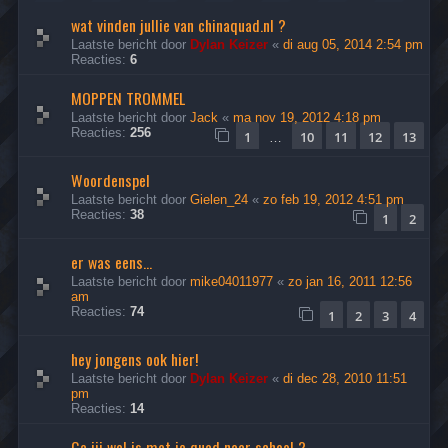
wat vinden jullie van chinaquad.nl ?
Laatste bericht door
Dylan Keizer
«
di aug 05, 2014 2:54 pm
Reacties:
6
MOPPEN TROMMEL
Laatste bericht door
Jack
«
ma nov 19, 2012 4:18 pm
Reacties:
256
1
10
11
12
13
…
Woordenspel
Laatste bericht door
Gielen_24
«
zo feb 19, 2012 4:51 pm
Reacties:
38
1
2
er was eens...
Laatste bericht door
mike04011977
«
zo jan 16, 2011 12:56
am
Reacties:
74
1
2
3
4
hey jongens ook hier!
Laatste bericht door
Dylan Keizer
«
di dec 28, 2010 11:51
pm
Reacties:
14
Ga jij wel is met je quad naar school ?