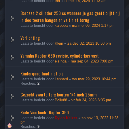
Laatste bericht door
fret
«
di mei 14, 2024 11:13 am
Barossa 2 cilinder 250 cc wanneer je gas geeft blijft hij
in doe toeren hangen en valt niet terug
Laatste bericht door
kaleopa
«
ma mei 06, 2024 1:17 pm
Verlichting
Laatste bericht door
Klein
«
za dec 02, 2023 10:58 pm
Yamaha Raptor 660 revisie, cylinderbus vast
Laatste bericht door
elsinga
«
ma sep 04, 2023 7:00 pm
Kinderquad laad niet bij
Laatste bericht door
Lennard
«
wo mar 29, 2023 10:44 pm
Reacties:
2
Gezocht zwarte torx bouten 1/4 inch 25mm
Laatste bericht door
Polly88
«
vr feb 24, 2023 8:05 pm
Rode Voorbocht Raptor 350
Laatste bericht door
Dylan Keizer
«
zo nov 13, 2022 11:28
pm
Reacties:
9