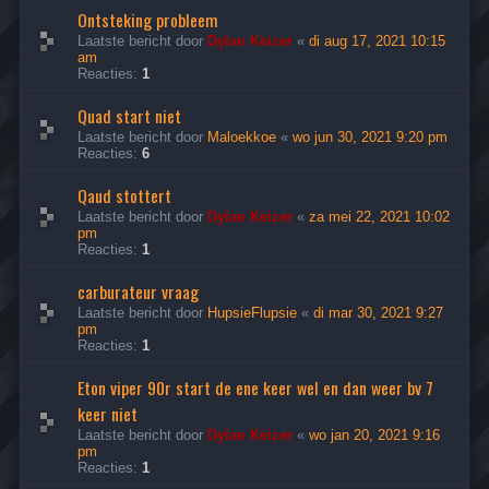
Ontsteking probleem
Laatste bericht door
Dylan Keizer
«
di aug 17, 2021 10:15
am
Reacties:
1
Quad start niet
Laatste bericht door
Maloekkoe
«
wo jun 30, 2021 9:20 pm
Reacties:
6
Qaud stottert
Laatste bericht door
Dylan Keizer
«
za mei 22, 2021 10:02
pm
Reacties:
1
carburateur vraag
Laatste bericht door
HupsieFlupsie
«
di mar 30, 2021 9:27
pm
Reacties:
1
Eton viper 90r start de ene keer wel en dan weer bv 7
keer niet
Laatste bericht door
Dylan Keizer
«
wo jan 20, 2021 9:16
pm
Reacties:
1