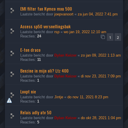
EMI filter fan Kymco mxu 500
Laatste bericht door
joepvanoort
«
za jun 04, 2022 7:41 pm
Access sp50 versnellingsbak
Laatste bericht door
rsp
«
wo jan 19, 2022 12:10 am
Reacties:
24
1
2
E-ton draco
Laatste bericht door
Dylan Keizer
«
zo jan 09, 2022 1:13 am
Reacties:
11
Benzine in mijn oli? Ltz 400
Laatste bericht door
Dylan Keizer
«
di nov 23, 2021 7:09 pm
Reacties:
1
Loopt nie
Laatste bericht door
Jintje
«
do nov 11, 2021 8:23 pm
Reacties:
1
Relais adly atv 50
Laatste bericht door
Dylan Keizer
«
do okt 28, 2021 1:04 pm
Reacties:
5