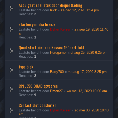
Accu gaat snel stuk door diepontlading
Laatste bericht door
Kick
«
za dec 12, 2020 1:54 pm
Reacties:
2
starten yamaha breeze
Laatste bericht door
Dylan Keizer
«
za sep 19, 2020 11:40
am
Reacties:
1
Quad start niet een Kassea 150cc 4 takt
Laatste bericht door
Herogamer
«
di aug 25, 2020 6:25 pm
Reacties:
1
type blok
Laatste bericht door
Barry700
«
ma aug 17, 2020 8:25 pm
Reacties:
2
CPI JE50 QUAD opvoeren
Laatste bericht door
Dman27
«
wo mei 13, 2020 10:00 am
Reacties:
9
Contact slot aansluiten
Laatste bericht door
Dylan Keizer
«
zo mei 03, 2020 10:40
am