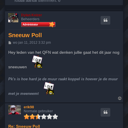
Totaal aantal stemmen:
6
Dylan Keizer
Beheerders
Sneeuw Poll
B
wo jan 11, 2012 3:32 pm
e
r
Hey leden van het QFN wat denken jullie gaat het dit jaar nog
i
c
h
t
sneeuwen
Pk's is hoe hard je de muur raakt koppel is hoever je de muur
met je meeneemt
O
m
h
erik98
o
Normale gebruiker
o
g
Re: Sneeuw Poll