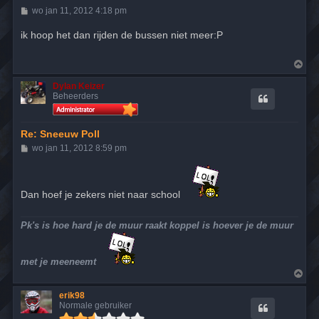
B
wo jan 11, 2012 4:18 pm
e
r
ik hoop het dan rijden de bussen niet meer:P
i
c
h
O
t
m
h
Dylan Keizer
o
Beheerders
o
g
Re: Sneeuw Poll
B
wo jan 11, 2012 8:59 pm
e
r
i
c
Dan hoef je zekers niet naar school
h
t
Pk's is hoe hard je de muur raakt koppel is hoever je de muur
met je meeneemt
O
m
h
erik98
o
Normale gebruiker
o