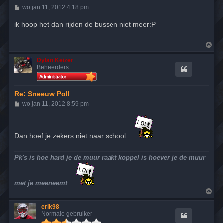
B
wo jan 11, 2012 4:18 pm
e
r
ik hoop het dan rijden de bussen niet meer:P
i
c
h
O
t
m
h
Dylan Keizer
o
Beheerders
o
g
Re: Sneeuw Poll
B
wo jan 11, 2012 8:59 pm
e
r
i
c
Dan hoef je zekers niet naar school
h
t
Pk's is hoe hard je de muur raakt koppel is hoever je de muur
met je meeneemt
O
m
h
erik98
o
Normale gebruiker
o