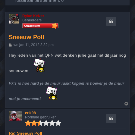
Totaal aantal stemmen:
6
Dylan Keizer
Beheerders
Sneeuw Poll
B
wo jan 11, 2012 3:32 pm
e
r
Hey leden van het QFN wat denken jullie gaat het dit jaar nog
i
c
h
t
sneeuwen
Pk's is hoe hard je de muur raakt koppel is hoever je de muur
met je meeneemt
O
m
h
erik98
o
Normale gebruiker
o
g
Re: Sneeuw Poll