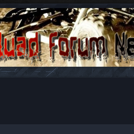
n antwoorden over Quads en ATV's.
gebreid zoeken