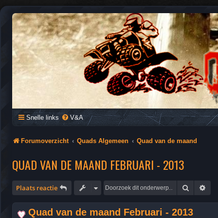
QUAD FORUM NEDERLAND
Het Quad Forum van Nederland en Vlaanderen, voor al je vragen e
Snelle links
V&A
Forumoverzicht
Quads Algemeen
Quad van de maand
QUAD VAN DE MAAND FEBRUARI - 2013
Zoek
Uit
Plaats reactie
Quad van de maand Februari - 2013