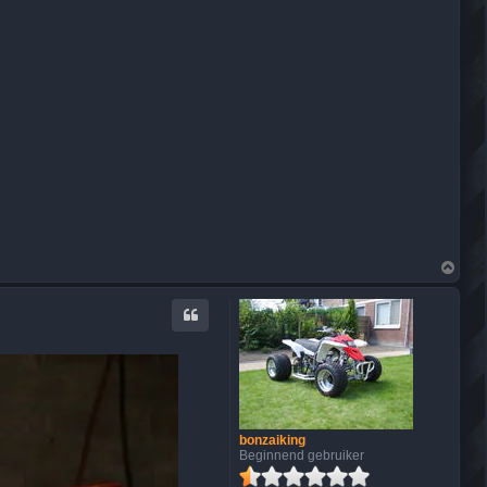
O
m
h
o
o
g
bonzaiking
Beginnend gebruiker