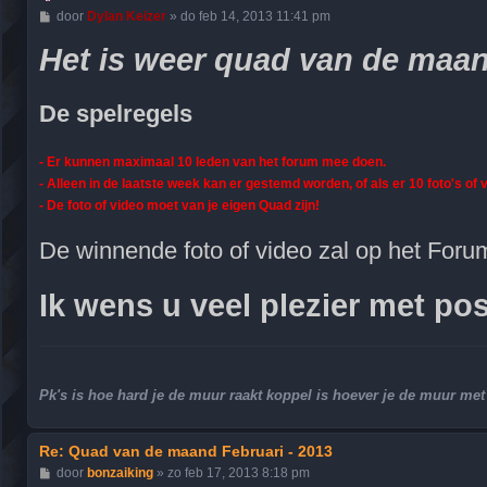
B
door
Dylan Keizer
»
do feb 14, 2013 11:41 pm
e
r
Het is weer quad van de maand 
i
c
h
t
De spelregels
- Er kunnen maximaal 10 leden van het forum mee doen.
- Alleen in de laatste week kan er gestemd worden, of als er 10 foto's of v
- De foto of video moet van je eigen Quad zijn!
De winnende foto of video zal op het Forum
Ik wens u veel plezier met po
Pk's is hoe hard je de muur raakt koppel is hoever je de muur m
Re: Quad van de maand Februari - 2013
B
door
bonzaiking
»
zo feb 17, 2013 8:18 pm