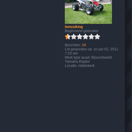
g
a
n
K
e
i
z
bonzaiking
e
Beginnend gebruiker
r
Berichten:
34
Lid geworden op:
zo jan 02, 2011
7:20 am
Merk type quad:
Bijvoorbeeld:
Yamaha Raptor
Locatie:
ridderkerk