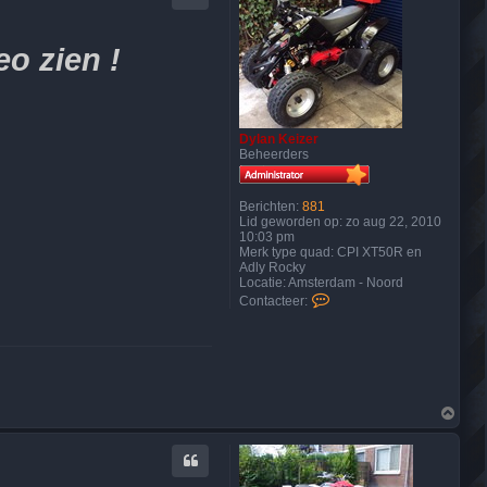
eo zien !
Dylan Keizer
Beheerders
Berichten:
881
Lid geworden op:
zo aug 22, 2010
10:03 pm
Merk type quad:
CPI XT50R en
Adly Rocky
Locatie:
Amsterdam - Noord
C
Contacteer:
o
n
t
a
c
t
e
O
e
m
r
h
D
o
y
o
l