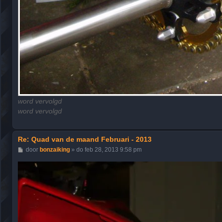
word vervolgd
word vervolgd
Re: Quad van de maand Februari - 2013
B
door
bonzaiking
»
do feb 28, 2013 9:58 pm
e
r
i
c
h
t