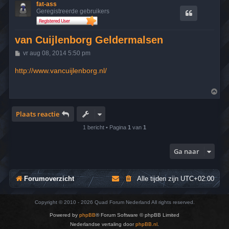
fat-ass
Geregistreerde gebruikers
van Cuijlenborg Geldermalsen
B
vr aug 08, 2014 5:50 pm
e
r
http://www.vancuijlenborg.nl/
i
c
h
O
t
m
h
o
Plaats reactie
o
g
1 bericht • Pagina
1
van
1
Ga naar
Forumoverzicht
Alle tijden zijn
UTC+02:00
Copyright © 2010 - 2026 Quad Forum Nederland All rights reserved.
Powered by
phpBB
® Forum Software © phpBB Limited
Nederlandse vertaling door
phpBB.nl
.