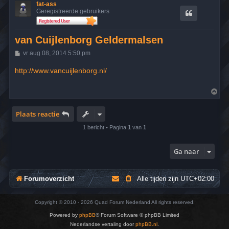
fat-ass
Geregistreerde gebruikers
van Cuijlenborg Geldermalsen
B
vr aug 08, 2014 5:50 pm
e
r
http://www.vancuijlenborg.nl/
i
c
h
O
t
m
h
o
Plaats reactie
o
g
1 bericht • Pagina
1
van
1
Ga naar
Forumoverzicht
Alle tijden zijn
UTC+02:00
Copyright © 2010 - 2026 Quad Forum Nederland All rights reserved.
Powered by
phpBB
® Forum Software © phpBB Limited
Nederlandse vertaling door
phpBB.nl
.