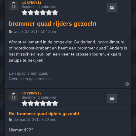
luckyboy12
Beginnend gebruiker
brommer quad rijders gezocht
B
wo okt 22, 2014 11:46 pm
e
r
Woont er iemand in de omgeving Gelderland, noord-limburg,
i
of noord/oost-brabant en heeft een brommer quad? Anders is
c
h
het misschien leuk om een keer te crossen touren, elkaars
t
setups te bekijken
Een quad is een quad.
Geen helm geen respect.
O
m
h
luckyboy12
o
Beginnend gebruiker
o
g
Re: brommer quad rijders gezocht
B
do mar 19, 2015 3:29 pm
e
r
Niemand???
i