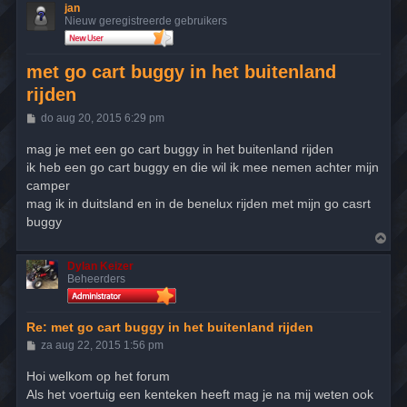
jan
Nieuw geregistreerde gebruikers
met go cart buggy in het buitenland
rijden
B
do aug 20, 2015 6:29 pm
e
r
mag je met een go cart buggy in het buitenland rijden
i
ik heb een go cart buggy en die wil ik mee nemen achter mijn
c
h
camper
t
mag ik in duitsland en in de benelux rijden met mijn go casrt
buggy
O
m
h
Dylan Keizer
o
Beheerders
o
g
Re: met go cart buggy in het buitenland rijden
B
za aug 22, 2015 1:56 pm
e
r
Hoi welkom op het forum
i
Als het voertuig een kenteken heeft mag je na mij weten ook
c