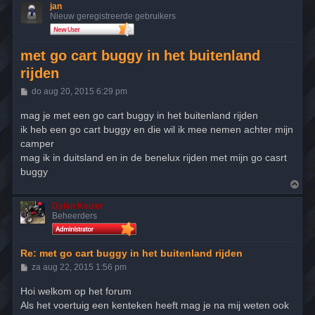
jan
Nieuw geregistreerde gebruikers
met go cart buggy in het buitenland
rijden
B
do aug 20, 2015 6:29 pm
e
r
mag je met een go cart buggy in het buitenland rijden
i
ik heb een go cart buggy en die wil ik mee nemen achter mijn
c
h
camper
t
mag ik in duitsland en in de benelux rijden met mijn go casrt
buggy
O
m
h
Dylan Keizer
o
Beheerders
o
g
Re: met go cart buggy in het buitenland rijden
B
za aug 22, 2015 1:56 pm
e
r
Hoi welkom op het forum
i
Als het voertuig een kenteken heeft mag je na mij weten ook
c