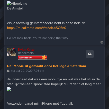
De Amstel.
Als je toevallig geïnteresseerd bent in onze hele rit.
https://m.calimoto.com/t/mAd4bSC6n0
Do not look back. You're not going that way...
O
m
h
Dylan Keizer
o
Beheerders
o
g
Re: Mooie rit gemaakt door het lege Amsterdam
B
ma apr 20, 2020 7:26 pm
e
r
Ja inderdaad dat was een mooi ritje en wat was het stil in de
i
stad lijkt wel een spook stad hopelijk duurt dat niet lang meer
c
h
t
Verzonden vanaf mijn iPhone met Tapatalk