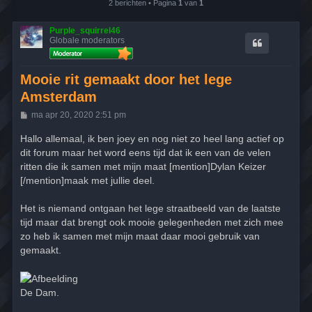
2 berichten • Pagina
1
van
1
Purple_squirrel46
Globale moderators
Mooie rit gemaakt door het lege
Amsterdam
B
ma apr 20, 2020 2:51 pm
e
r
Hallo allemaal, ik ben joey en nog niet zo heel lang actief op
i
dit forum maar het word eens tijd dat ik een van de velen
c
h
ritten die ik samen met mijn maat [mention]Dylan Keizer
t
[/mention]maak met jullie deel.
Het is niemand ontgaan het lege straatbeeld van de laatste
tijd maar dat brengt ook mooie gelegenheden met zich mee
zo heb ik samen met mijn maat daar mooi gebruik van
gemaakt.
De Dam.