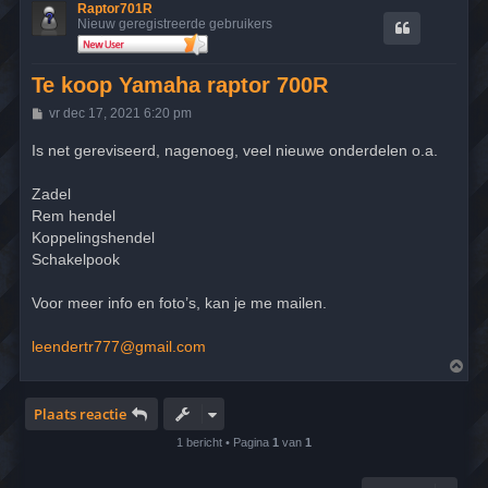
Raptor701R
Nieuw geregistreerde gebruikers
Te koop Yamaha raptor 700R
B
vr dec 17, 2021 6:20 pm
e
r
Is net gereviseerd, nagenoeg, veel nieuwe onderdelen o.a.
i
c
h
Zadel
t
Rem hendel
Koppelingshendel
Schakelpook
Voor meer info en foto’s, kan je me mailen.
leendertr777@gmail.com
O
m
h
o
Plaats reactie
o
g
1 bericht • Pagina
1
van
1