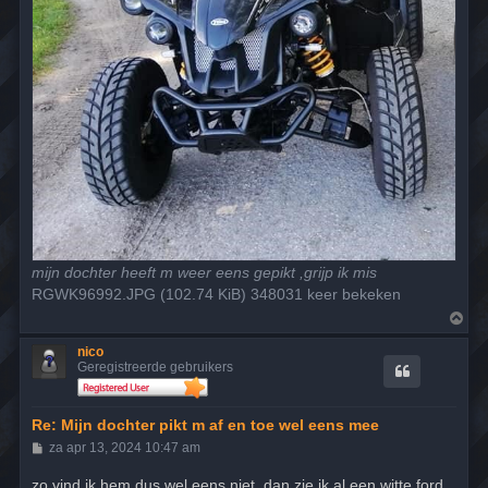
mijn dochter heeft m weer eens gepikt ,grijp ik mis
RGWK96992.JPG (102.74 KiB) 348031 keer bekeken
O
m
h
nico
o
Geregistreerde gebruikers
o
g
Re: Mijn dochter pikt m af en toe wel eens mee
B
za apr 13, 2024 10:47 am
e
r
zo vind ik hem dus wel eens niet ,dan zie ik al een witte ford