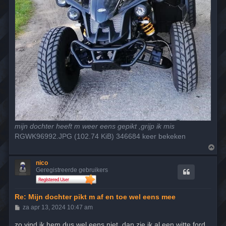
mijn dochter heeft m weer eens gepikt ,grijp ik mis
RGWK96992.JPG (102.74 KiB) 346684 keer bekeken
O
m
h
nico
o
Geregistreerde gebruikers
o
g
Re: Mijn dochter pikt m af en toe wel eens mee
B
za apr 13, 2024 10:47 am
e
r
zo vind ik hem dus wel eens niet ,dan zie ik al een witte ford