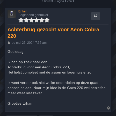
1 bericht • Pagina
1
van
1
Erhan
Beginnend gebruiker
Achterbrug gezocht voor Aeon Cobra
220
B
do mei 23, 2024 7:55 am
e
r
Goeiedag,
i
c
h
Ik ben op zoek naar een:
t
Achterbrug voor een Aeon Cobra 220,
Het liefst compleet met de assen en lagerhuis enzo.
Ik weet verder ook niet welke onderdelen op deze quad
passen helaas. Naar mijn idee is de Goes 220 wel hetzelfde
maar weet niet zeker.
Groetjes Erhan
O
m
h