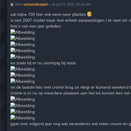
B
door
yamahakoppel
»
zo jul 17, 2011 10:11 am
e
r
zal mijne 700 hier ook eens neer planten
i
is een 2007 model maar met enkele aanpassingen ( te veel om o
c
h
foto's van een jaar geleden
t
en zoals hij er nu voorlopig bij staat
en de laatste foto met cromé brug ze vliegt er komend weekend t
crome is er nu op meerdere plaatsen aan het los komen ben vo
gaat voor volgend jaar nog wat veranderen wat meer croom en ge