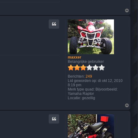
O
m
h
o
o
g
maxxer
Belangrijke gebruiker
Berichten:
249
Lid geworden op:
di okt 12, 2010
8:19 pm
Merk type quad:
Bijvoorbeeld:
Yamaha Raptor
Locatie:
gezellig
O
m
h
o
o
g