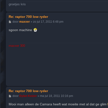
groetjes kris
Re: raptor 700 low ryder
B
door
maxxer
»
zo jul 17, 2011 6:48 pm
e
r
sgoon machine
i
c
h
t
maxxer 300
Re: raptor 700 low ryder
B
door
Dylan Keizer
»
ma jul 18, 2011 10:16 pm
e
r
Mooi man alleen de Camara heeft wat moeite met al dat ge glim
i