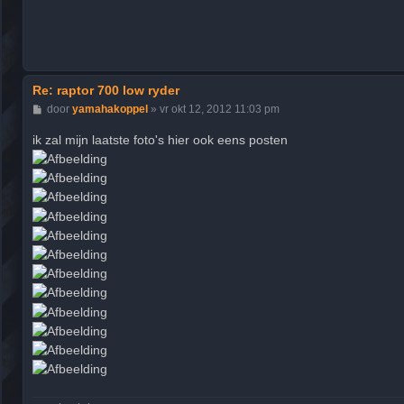
Re: raptor 700 low ryder
B
door
yamahakoppel
»
vr okt 12, 2012 11:03 pm
e
r
ik zal mijn laatste foto's hier ook eens posten
i
c
h
t