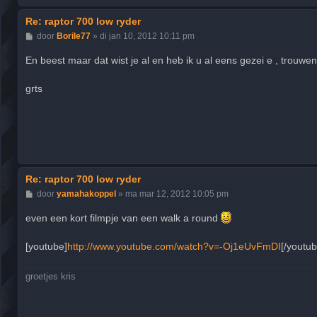
Re: raptor 700 low ryder
B
door
Borile77
»
di jan 10, 2012 10:11 pm
e
r
En beest maar dat wist je al en heb ik u al eens gezei e , trouwe
i
c
h
grts
t
Re: raptor 700 low ryder
B
door
yamahakoppel
»
ma mar 12, 2012 10:05 pm
e
r
even een kort filmpje van een walk a round
i
c
h
[youtube]
http://www.youtube.com/watch?v=-Oj1eUvFmDI
[/youtub
t
groetjes kris