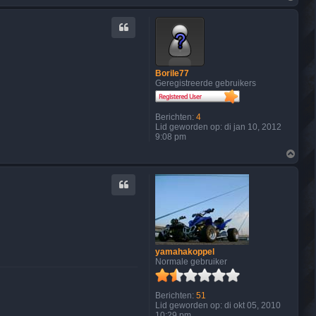
m
t
h
a
o
c
o
t
g
e
e
r
Borile77
D
Geregistreerde gebruikers
y
l
a
n
Berichten:
4
K
Lid geworden op:
di jan 10, 2012
e
9:08 pm
i
O
z
m
e
h
r
o
o
g
yamahakoppel
Normale gebruiker
Berichten:
51
Lid geworden op:
di okt 05, 2010
10:29 pm