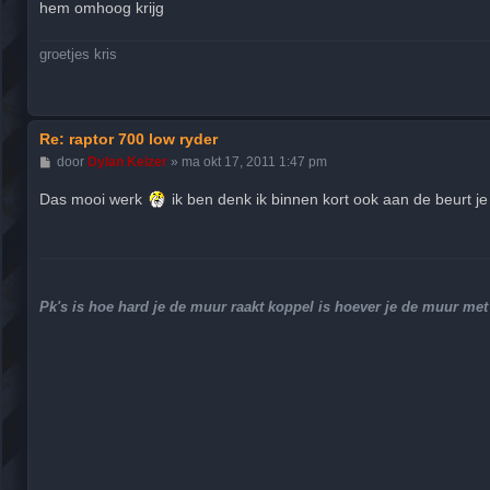
hem omhoog krijg
groetjes kris
Re: raptor 700 low ryder
B
door
Dylan Keizer
»
ma okt 17, 2011 1:47 pm
e
r
Das mooi werk
ik ben denk ik binnen kort ook aan de beurt je 
i
c
h
t
Pk's is hoe hard je de muur raakt koppel is hoever je de muur m