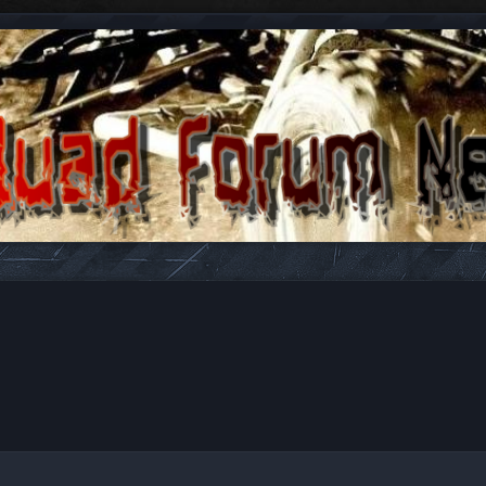
n antwoorden over Quads en ATV's.
gebreid zoeken