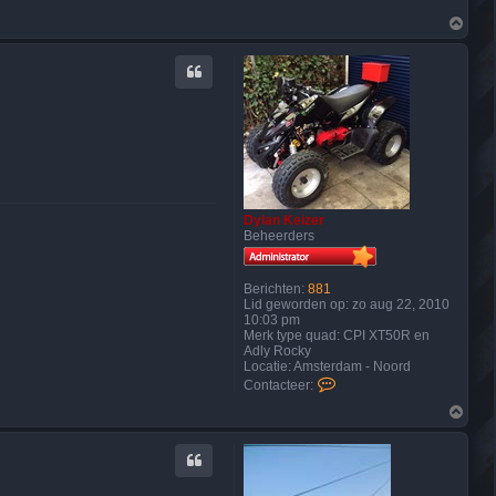
O
m
h
o
o
g
Dylan Keizer
Beheerders
Berichten:
881
Lid geworden op:
zo aug 22, 2010
10:03 pm
Merk type quad:
CPI XT50R en
Adly Rocky
Locatie:
Amsterdam - Noord
C
Contacteer:
o
O
n
m
t
h
a
o
c
o
t
g
e