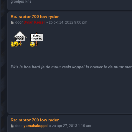
groetjes kris
Re: raptor 700 low ryder
B
door
Dylan Keizer
»
zo okt 14, 2012 9:00 pm
e
r
i
c
h
t
Pk's is hoe hard je de muur raakt koppel is hoever je de muur m
Re: raptor 700 low ryder
B
door
yamahakoppel
»
za apr 27, 2013 1:19 am
e