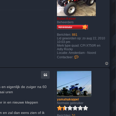
Dylan Keizer
Beheerders
Berichten:
881
Lid geworden op:
zo aug 22, 2010
10:03 pm
Merk type quad:
CPI XT50R en
Adly Rocky
Locatie:
Amsterdam - Noord
C
Contacteer:
o
O
n
m
t
h
a
o
c
o
t
g
e
e
en eigenlijk de zuiger na 60
r
raai uren
D
y
yamahakoppel
l
er in en nieuwe kleppen
Normale gebruiker
a
n
K
 en zal dan eens zien of ik
e
Berichten:
51