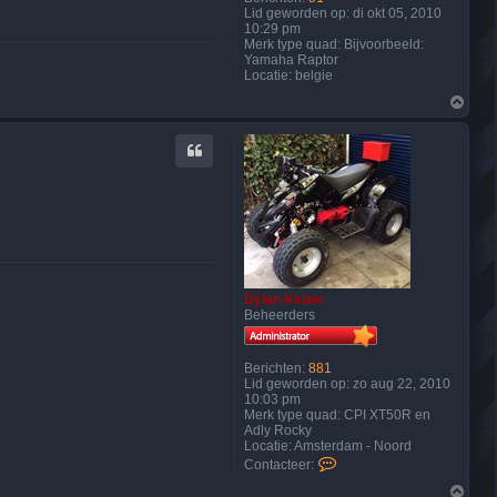
i
Lid geworden op:
di okt 05, 2010
z
10:29 pm
e
Merk type quad:
Bijvoorbeeld:
r
Yamaha Raptor
Locatie:
belgie
O
m
h
o
o
g
Dylan Keizer
Beheerders
Berichten:
881
Lid geworden op:
zo aug 22, 2010
10:03 pm
Merk type quad:
CPI XT50R en
Adly Rocky
Locatie:
Amsterdam - Noord
C
Contacteer:
o
O
n