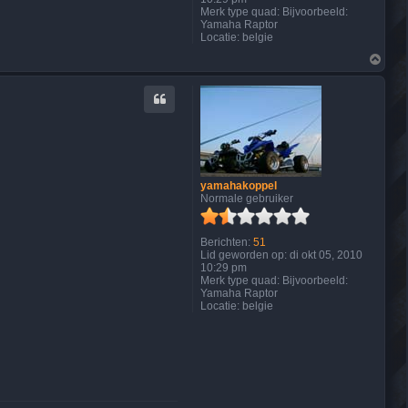
Merk type quad:
Bijvoorbeeld:
Yamaha Raptor
Locatie:
belgie
O
m
h
o
o
g
yamahakoppel
Normale gebruiker
Berichten:
51
Lid geworden op:
di okt 05, 2010
10:29 pm
Merk type quad:
Bijvoorbeeld:
Yamaha Raptor
Locatie:
belgie