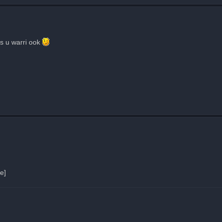
ns u warri ook
e]