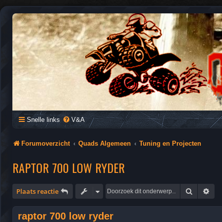
QUAD FORUM NEDERLAND
Het Quad Forum van Nederland en Vlaanderen, voor al je vragen e
Snelle links
V&A
Forumoverzicht
Quads Algemeen
Tuning en Projecten
RAPTOR 700 LOW RYDER
Zoek
Uit
Plaats reactie
raptor 700 low ryder