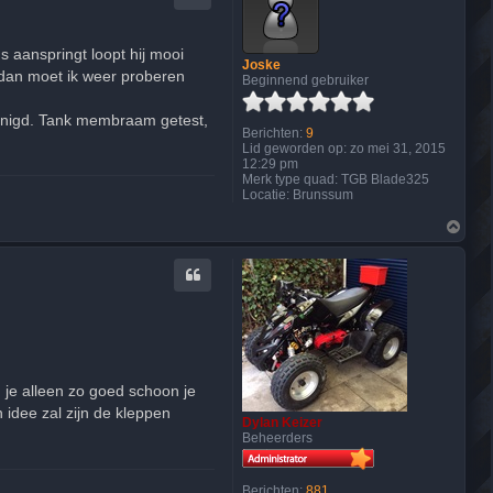
s aanspringt loopt hij mooi
Joske
, dan moet ik weer proberen
Beginnend gebruiker
einigd. Tank membraam getest,
Berichten:
9
Lid geworden op:
zo mei 31, 2015
12:29 pm
Merk type quad:
TGB Blade325
Locatie:
Brunssum
O
m
h
o
o
g
g je alleen zo goed schoon je
 idee zal zijn de kleppen
Dylan Keizer
Beheerders
Berichten:
881