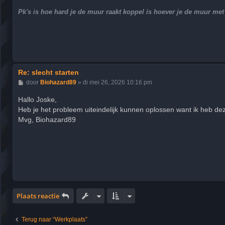
Pk's is hoe hard je de muur raakt koppel is hoever je de muur m
Re: slecht starten
B
door
Biohazard89
»
di mei 26, 2026 10:16 pm
e
r
Hallo Joske,
i
Heb je het probleem uiteindelijk kunnen oplossen want ik heb d
c
h
Mvg, Biohazard89
t
Plaats reactie
Terug naar “Werkplaats”