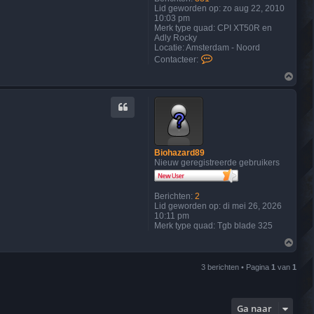
Lid geworden op:
zo aug 22, 2010
10:03 pm
Merk type quad:
CPI XT50R en
Adly Rocky
Locatie:
Amsterdam - Noord
C
Contacteer:
o
O
n
m
t
h
a
o
c
o
t
g
e
e
r
Biohazard89
D
Nieuw geregistreerde gebruikers
y
l
a
n
Berichten:
2
K
Lid geworden op:
di mei 26, 2026
e
10:11 pm
i
Merk type quad:
Tgb blade 325
z
O
e
m
r
h
3 berichten • Pagina
1
van
1
o
o
g
Ga naar