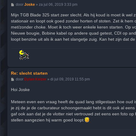
B
door
Joske
»
za jul 06, 2019 3:33 pm
e
r
Mijn TGB Blade 325 start zeer slecht. Als hij koud is moet ik wel 
i
stationair en loopt ook goed zonder horten of stoten. Zet ik hem d
c
h
met/zonder choke. Moet ik toch weer enkele keren starten. Op vo
t
Nieuwe bougie, Bobine kabel op andere quad getest, CDI op ande
loopt benzine uit als ik aan het slangetje zuig. Kan het zijn dat de
Re: slecht starten
B
door
Dylan Keizer
»
di jul 09, 2019 11:55 pm
e
r
Hoi Joske
i
c
h
Meteen even een vraag heeft de quad lang stilgestaan hoe oud i
t
je zij de je de carburateur schoongemaakt hebt is dit ook al eens
gaf ook aan dat je de vlotter niet vertrouwd zet eens een foto o
stellen aangezien hij warm goed loopt