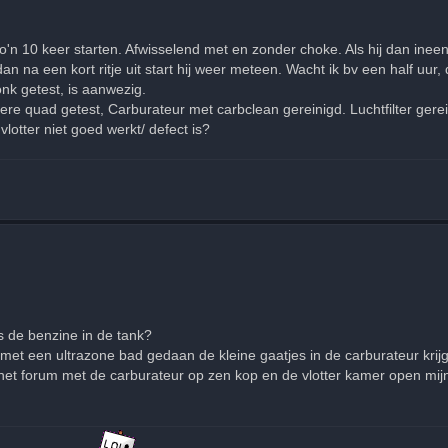
zo'n 10 keer starten. Afwisselend met en zonder choke. Als hij dan ineen
an na een kort ritje uit start hij weer meteen. Wacht ik bv een half uur
nk getest, is aanwezig.
re quad getest, Carburateur met carbclean gereinigd. Luchtfilter ger
 vlotter niet goed werkt/ defect is?
s de benzine in de tank?
 met een ultrazone bad gedaan de kleine gaatjes in de carburateur krij
p het forum met de carburateur op zen kop en de vlotter kamer open mijn