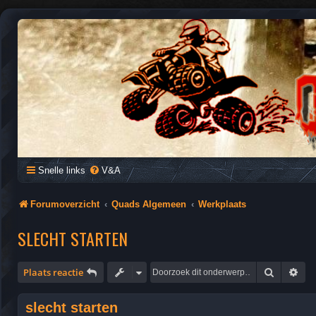
QUAD FORUM NEDERLAND
Het Quad Forum van Nederland en Vlaanderen, voor al je vragen e
Snelle links
V&A
Forumoverzicht
Quads Algemeen
Werkplaats
SLECHT STARTEN
Zoek
Uit
Plaats reactie
slecht starten