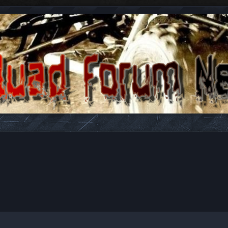
n antwoorden over Quads en ATV's.
gebreid zoeken