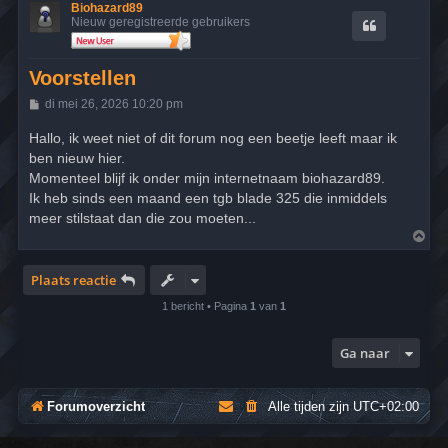
Biohazard89
Nieuw geregistreerde gebruikers
Voorstellen
B
di mei 26, 2026 10:20 pm
e
r
Hallo, ik weet niet of dit forum nog een beetje leeft maar ik
i
ben nieuw hier.
c
h
Momenteel blijf ik onder mijn internetnaam biohazard89.
t
Ik heb sinds een maand een tgb blade 325 die inmiddels
meer stilstaat dan die zou moeten...
O
m
h
o
Plaats reactie
o
g
1 bericht • Pagina
1
van
1
Ga naar
Forumoverzicht
Alle tijden zijn
UTC+02:00