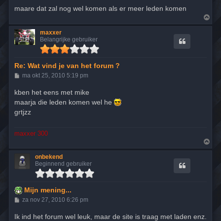
t
maare dat zal nog wel komen als er meer leden komen
O
m
h
maxxer
o
Belangrijke gebruiker
o
g
Re: Wat vind je van het forum ?
B
ma okt 25, 2010 5:19 pm
e
r
kben het eens met mike
i
maarja die leden komen wel he
c
h
grtjzz
t
maxxer 300
O
m
h
onbekend
o
Beginnend gebruiker
o
g
Mijn mening...
B
za nov 27, 2010 6:26 pm
e
r
Ik ind het forum wel leuk, maar de site is traag met laden enz.
i