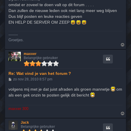
t
omdat er zoveel te doen valt op dit forum . . . .
Dan zullen de nieuwe leden ook niet lang meer weg blijven
Dus blijf posten en leuke reacties geven
EN HELP DE SERVER OM ZEEP
--------
Groetjes.
O
m
h
maxxer
o
Belangrijke gebruiker
o
g
Re: Wat vind je van het forum ?
B
zo nov 28, 2010 8:57 pm
e
r
volgens mij met je dat juist afraden als groen mannetje
om
i
als een gek onzin te posten gelijk dit bericht
c
h
t
maxxer 300
O
m
h
Jack
o
Belangrijke gebruiker
o