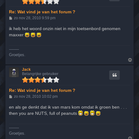
g
Re: Wat vind je van het forum ?
B
zo nov 28, 2010 9:59 pm
e
r
ik heb het woord onzin niet in mijn toetsenbord genomen
i
maxxer
c
h
t
--------
Groetjes.
O
m
h
Jack
o
Belangrijke gebruiker
o
g
Re: Wat vind je van het forum ?
B
zo nov 28, 2010 10:02 pm
e
r
en als ge denkt dat ik van mars kom omdat ik groen ben . . .
i
then you are NUTS, full of peanuts
c
h
t
--------
Groetjes.
O