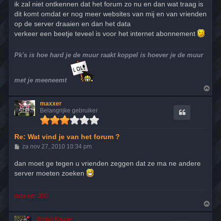
r
ik zal niet ontkennen dat het forum zo nu en dan wat traag is
i
dit komt omdat er nog meer websites van mij en van vrienden
c
h
op de server draaien en dan het data
t
verkeer een beetje teveel is voor het internet abonnement
Pk's is hoe hard je de muur raakt koppel is hoever je de muur
met je meeneemt
O
m
h
maxxer
o
Belangrijke gebruiker
o
g
Re: Wat vind je van het forum ?
B
za nov 27, 2010 10:34 pm
e
r
dan moet ge tegen u vrienden zeggen dat ze ma ne andere
i
server moeten zoeken
c
h
t
maxxer 300
O
m
h
Dylan Keizer