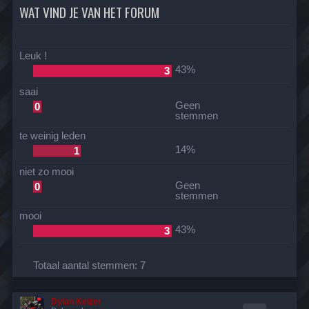
WAT VIND JE VAN HET FORUM
Leuk !
43%
3
saai
Geen
0
stemmen
te weinig leden
14%
1
niet zo mooi
Geen
0
stemmen
mooi
43%
3
Totaal aantal stemmen:
7
Dylan Keizer