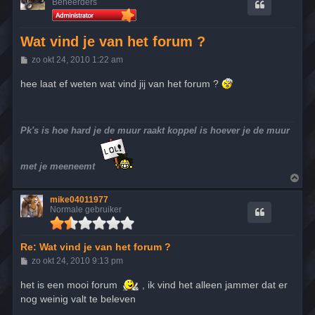
Beheerders
Wat vind je van het forum ?
B
zo okt 24, 2010 1:22 am
e
r
hee laat ef weten wat vind jij van het forum ?
i
c
h
t
Pk's is hoe hard je de muur raakt koppel is hoever je de muur
met je meeneemt
O
m
h
mike04011977
o
Normale gebruiker
o
g
Re: Wat vind je van het forum ?
B
zo okt 24, 2010 9:13 pm
e
r
het is een mooi forum
, ik vind het alleen jammer dat er
i
nog weinig valt te beleven
c
h