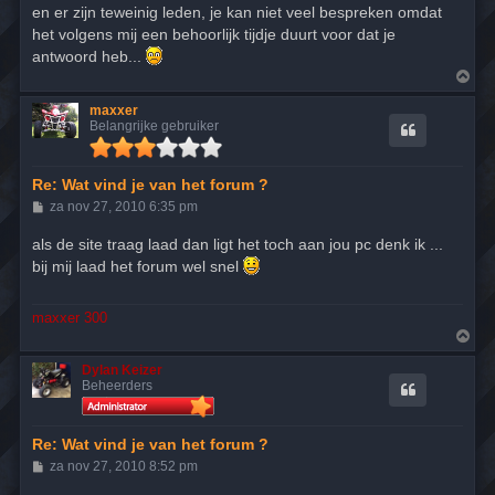
en er zijn teweinig leden, je kan niet veel bespreken omdat
c
h
het volgens mij een behoorlijk tijdje duurt voor dat je
t
antwoord heb...
O
m
h
maxxer
o
Belangrijke gebruiker
o
g
Re: Wat vind je van het forum ?
B
za nov 27, 2010 6:35 pm
e
r
als de site traag laad dan ligt het toch aan jou pc denk ik ...
i
bij mij laad het forum wel snel
c
h
t
maxxer 300
O
m
h
Dylan Keizer
o
Beheerders
o
g
Re: Wat vind je van het forum ?
B
za nov 27, 2010 8:52 pm
e