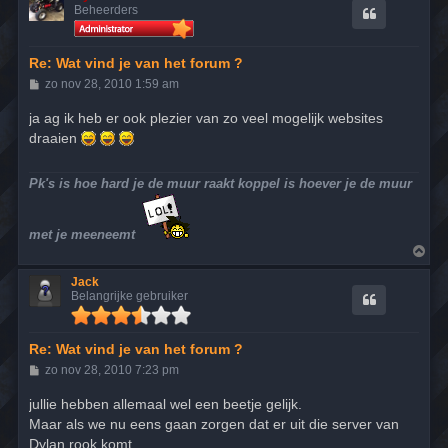
o
Beheerders
o
g
Re: Wat vind je van het forum ?
B
zo nov 28, 2010 1:59 am
e
r
ja ag ik heb er ook plezier van zo veel mogelijk websites
i
draaien
c
h
t
Pk's is hoe hard je de muur raakt koppel is hoever je de muur
met je meeneemt
O
m
h
Jack
o
Belangrijke gebruiker
o
g
Re: Wat vind je van het forum ?
B
zo nov 28, 2010 7:23 pm
e
r
jullie hebben allemaal wel een beetje gelijk.
i
Maar als we nu eens gaan zorgen dat er uit die server van
c
h
Dylan rook komt,