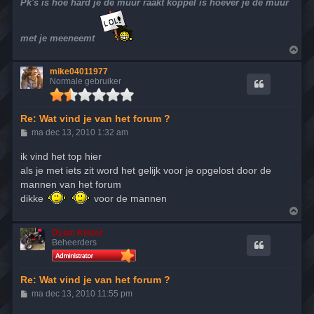
Pk's is hoe hard je de muur raakt koppel is hoever je de muur
met je meeneemt
O
m
h
mike04011977
o
Normale gebruiker
o
g
Re: Wat vind je van het forum ?
B
ma dec 13, 2010 1:32 am
e
r
ik vind het top hier
i
als je met iets zit word het gelijk voor je opgelost door de
c
h
mannen van het forum
t
dikke
voor de mannen
O
m
h
Dylan Keizer
o
Beheerders
o
g
Re: Wat vind je van het forum ?
B
ma dec 13, 2010 11:55 pm
e
r