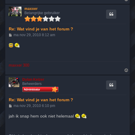
m
h
maxxer
o
Belangrijke gebruiker
o
g
Re: Wat vind je van het forum ?
B
ma nov 29, 2010 8:12 am
e
r
i
c
h
t
maxxer 300
O
m
h
Dylan Keizer
o
Beheerders
o
g
Re: Wat vind je van het forum ?
B
ma nov 29, 2010 6:10 pm
e
r
jah ik snap hem ook niet helemaal
i
c
h
t